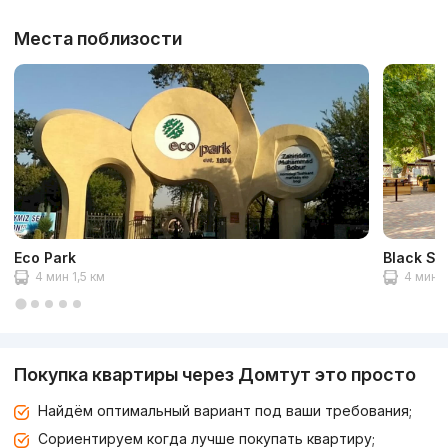
Места поблизости
Eco Park
Black St
4 мин 1,5 км
4 мин 1
Покупка квартиры через Домтут это просто
Найдём оптимальный вариант под ваши требования;
Сориентируем когда лучше покупать квартиру;