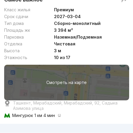
Класс жилья
Премиум
Срок сдачи
2027-03-04
Тип дома
Сборно-монолитный
Площадь жк
3 394 м²
Парковка
Наземная/Подземная
Отделка
Чистовая
Высота
3 м
Этажность
10 из 17
Смотреть на карте
Ташкент, Мирабадский, Мирабадский, 92, Садыка
Азимова улица
Мингурюк
1 км 4 мин
Реклама