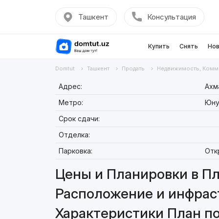
Ташкент
Консультация
Купить
Снять
Нов
Domtut
Ташкент
Продать
Недвижимость, Комм
Адрес:
Ахм
Метро:
Юну
Срок сдачи:
Отделка:
Парковка:
Отк
Цены и Планировки в Пл
Расположение и инфрас
Характеристики План п