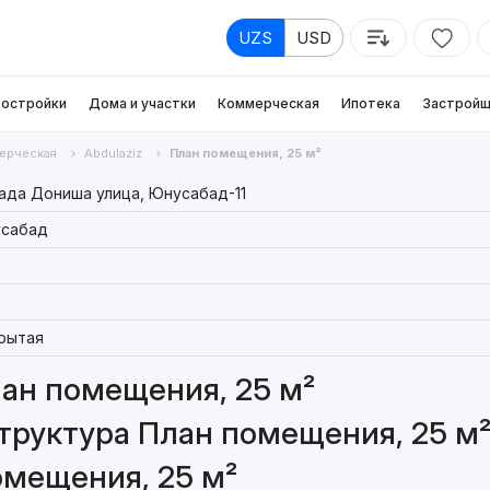
UZS
USD
остройки
Дома и участки
Коммерческая
Ипотека
Застройщ
ерческая
Abdulaziz
План помещения, 25 м²
ада Дониша улица, Юнусабад-11
сабад
рытая
ан помещения, 25 м²
труктура План помещения, 25 м
омещения, 25 м²