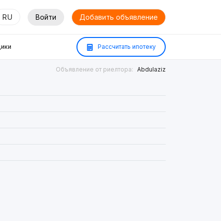
RU
Войти
Добавить объявление
ики
Рассчитать ипотеку
Объявление от риелтора:
Abdulaziz
²