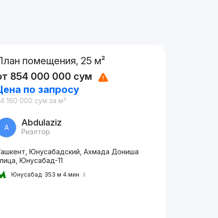
План помещения, 25 м²
от
854 000 000
сум
Цена по запросу
4 160 000
сум
за м²
Abdulaziz
A
Риэлтор
Ташкент, Юнусабадский, Ахмада Дониша
лица, Юнусабад-11
Юнусабад
353 м 4 мин