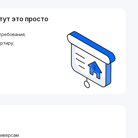
тут это просто
требования;
ртиру;
ниверсам