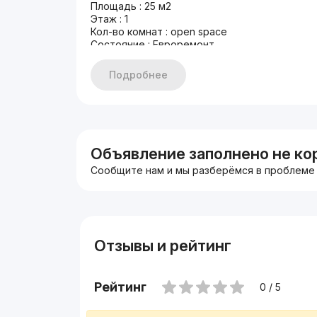
Площадь : 25 м2
Этаж : 1
Кол-во комнат : open space
Состояние : Евроремонт
Дополнительно : паркинг
Первая линия
Подробнее
Цена : 70 000 у.е. Торг
+998933373776
Другие варианты: nejiloy_uzz
Объявление заполнено не ко
Сообщите нам и мы разберёмся в проблеме
Отзывы и рейтинг
Рейтинг
0 / 5