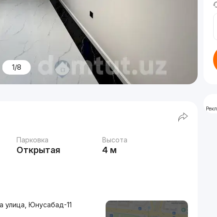
1/8
Рек
Парковка
Высота
Открытая
4 м
 улица, Юнусабад-11