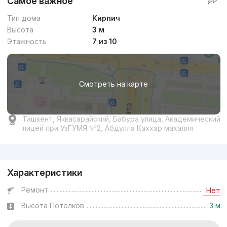
Самое важное
Тип дома
Кирпич
Высота
3 м
Этажность
7 из 10
Смотреть на карте
Ташкент, Яккасарайский, Бабура улица, Академический
лицей при УзГУМЯ №2, Абдулла Каххар махалля
Реклама
Характеристики
Ремонт
Нет
Высота Потолков
3 м