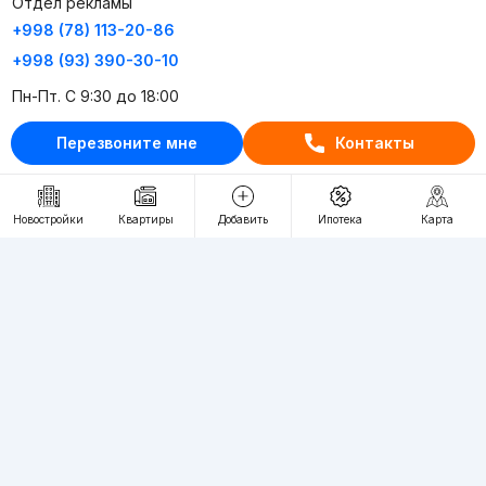
Отдел рекламы
+998 (78) 113-20-86
+998 (93) 390-30-10
Пн-Пт. С 9:30 до 18:00
Перезвоните мне
Контакты
RU
UZ
Контакты
Новостройки
Квартиры
Добавить
Ипотека
Карта
О проекте
Проект компании Webnow ©
Условия использования
Политика конфиденциальности
Публичная оферта
Учредитель:
"WEBNOW" MChJ