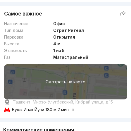
Самое важное
Назначение
Офис
Тип дома
Стрит Ритейл
Парковка
Открытая
Высота
4 м
Этажность
1 из 5
Газ
Магистральный
Смотреть на карте
Ташкент, Мирзо-Улугбекский, Кибрай улица, д.15
Буюк Ипак Йули
180 м 2 мин
Коммерческие помещения