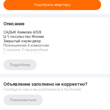
Подобрать квартиру
Описание
САДЫК Азимова 4/5/8
Ц-1; посольство Японии
Закрытый охран.двор
Полноценная 4 комнатная
2 санузла; 2 гардеробные
Площадь: кирпич 160м2
Двухсторонняя планировка
КАЧЕСТВЕННЫЙ ремонт
Подробнее
Вместе с ОБСТАНОВКОЙ
Мебелью и ТЕХНИКОЙ
ЦЕНА: 400 000у.е /торг
+998990037773
Объявление заполнено не корректно?
Сообщите нам и мы разберёмся в проблеме
Пожаловаться