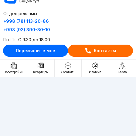
Отдел рекламы
+998 (78) 113-20-86
+998 (93) 390-30-10
Пн-Пт. С 9:30 до 18:00
Перезвоните мне
Контакты
RU
UZ
Контакты
Новостройки
Квартиры
Добавить
Ипотека
Карта
О проекте
Проект компании Webnow ©
Условия использования
Политика конфиденциальности
Публичная оферта