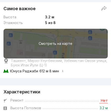
Самое важное
Высота
3.2 м
Этажность
5 из 8
Смотреть на карте
Ташкент, Мирзо-Улугбекский, Узбекистан Овози улица,
Буюк Ипак Йули (Ц-1)
Юнуса Раджаби
612 м 8 мин
Реклама
Характеристики
Ремонт
Нет
Высота Потолков
3.2 м