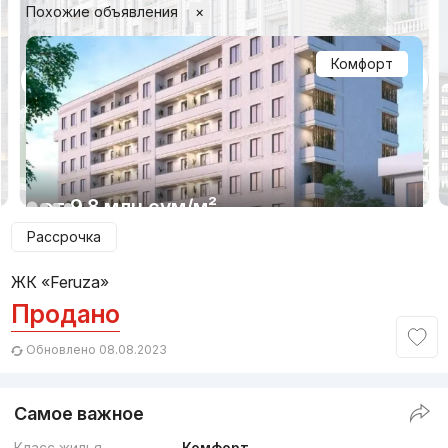
Похожие объявления
×
Комфорт
1/7
от
9.8 млн
сум
/м²
Рассрочка
Сдача 1кв 2027
,
GP Group
ЖК «Feruza»
ЖК «Salar»
Продано
+998 (77) 712...
Обновлено 08.08.2023
Комфорт
3
Самое важное
Класс жилья
Комфорт