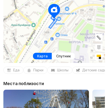
Карта
Спутник
Еда
Парки
Школы
Детские сады
Места поблизости