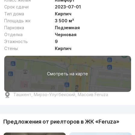
Срок сдачи
2023-07-01
Тип дома
Кирпич
Площадь жк
3 500 м²
от
14.8 млн
сум
/м²
Парковка
Подземная
Отделка
Черновая
Сдан 2026
,
Chimgan Hills
Этажность
9
ЖК «Chimgan Hills»
Стены
Кирпич
+998 (78) 113...
Смотреть на карте
Ташкент, Мирзо-Улугбекский, Массив Feruza
Реклама
от
22.8 млн
сум
/м²
Предложения от риелторов в
ЖК «Feruza»