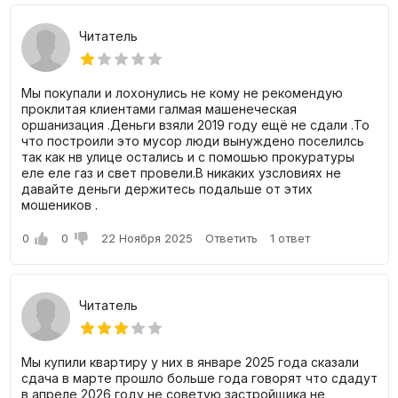
Читатель
Мы покупали и лохонулись не кому не рекомендую
проклитая клиентами галмая машенеческая
оршанизация .Деньги взяли 2019 году ещё не сдали .То
что построили это мусор люди вынуждено поселилсь
так как нв улице остались и с помошью прокуратуры
еле еле газ и свет провели.В никаких узсловиях не
давайте деньги держитесь подальше от этих
мошеников .
0
0
22 Ноября 2025
Ответить
1 ответ
Читатель
Мы купили квартиру у них в январе 2025 года сказали
сдача в марте прошло больше года говорят что сдадут
в апреле 2026 году не советую застройщика не