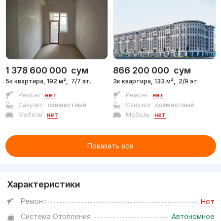
Сдан
,
Olesya3
4к квартира, 107 м²
+998 (98) 305...
1 378 600 000
сум
866 200 000
сум
5к квартира, 192 м²,
7/7 эт.
3к квартира, 133 м²,
2/9 эт.
Ремонт
нет
Ремонт
нет
Санузел
совместный
Санузел
совместный
Мебель
нет
Мебель
нет
Показать все
Характеристики
Ремонт
Нет
Система Отопления
Автономное