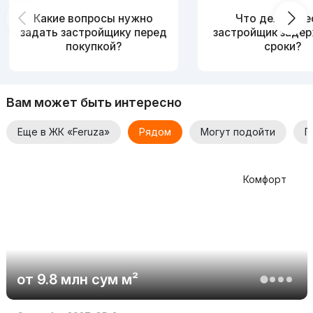
Какие вопросы нужно
Что делать, е
задать застройщику перед
застройщик заде
покупкой?
сроки?
Вам может быть интересно
Еще в ЖК «Feruza»
Рядом
Могут подойти
П
Комфорт
от
9.8 млн
сум
м²