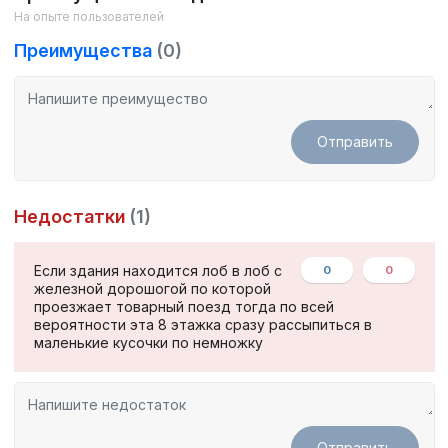
Экобазар.
На опыте пользователей
Преимущества
(0)
Цены на квартиры в жилом комплексе Феруза
К покупке доступны 1 и 3-х комнатные квартиры площадью
от 66 до 104 квадратных метров. Все квартиры сдаются с
Отправить
черновой отделкой и собственными балконами.
Застройщик также предлагает несколько вариантов
планировок и покупку в рассрочку.
Недостатки
(1)
Если здания находится лоб в лоб с
0
0
железной дорошогой по которой
проезжает товарный поезд тогда по всей
вероятности эта 8 этажка сразу рассыпиться в
маленькие кусочки по немножку
Отправить