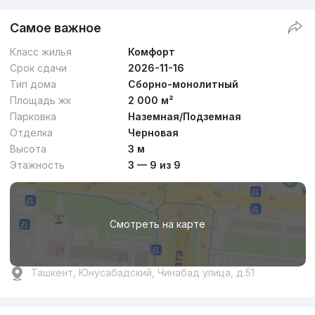
Самое важное
Класс жилья
Комфорт
Срок сдачи
2026-11-16
Тип дома
Сборно-монолитный
Площадь жк
2 000 м²
Парковка
Наземная/Подземная
Отделка
Черновая
Высота
3 м
Этажность
3 — 9 из 9
Смотреть на карте
Ташкент, Юнусабадский, Чинабад улица, д.51