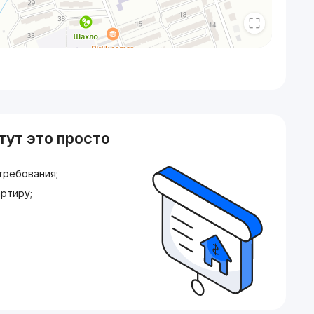
тут это просто
требования;
ртиру;