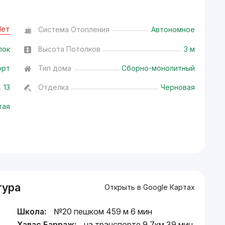
Нет
Система Отопления
Автономное
лок
Высота Потолков
3 м
орт
Тип дома
Сборно-монолитный
13
Отделка
Черновая
тая
тура
Открыть в Google Картах
Школа:
№20 пешком 459 м 6 мин
Хавас Барраж:
на транспорте 9.7км 39 мин