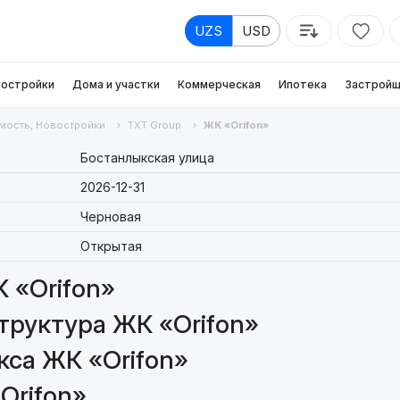
UZS
USD
остройки
Дома и участки
Коммерческая
Ипотека
Застройщ
мость, Новостройки
TXT Group
ЖК «Orifon»
Бостанлыкская улица
2026-12-31
Черновая
Открытая
 «Orifon»
руктура ЖК «Orifon»
са ЖК «Orifon»
Orifon»