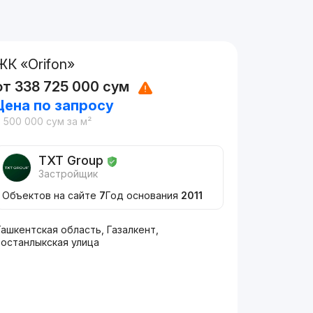
ЖК «Orifon»
от
338 725 000
сум
Цена по запросу
8 500 000
сум
за м²
TXT Group
Застройщик
Объектов на сайте
7
Год основания
2011
ашкентская область, Газалкент,
Бостанлыкская улица