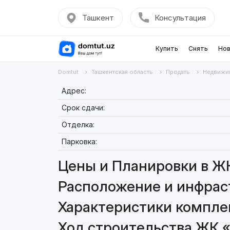
Ташкент
Консультация
Купить
Снять
Нов
Domtut
Ташкентская область
Продать
Недвижи
Адрес:
Срок сдачи:
Отделка:
Парковка:
Цены и Планировки в ЖК
Расположение и инфраст
Характеристики комплек
Ход строительства ЖК «