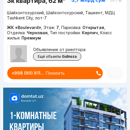
3к квартира, 62 м²
3,7 млрд
сум
59
/ м²
Шайхонтохурский, Шайхонтохурский, Ташкент, МДЦ
Tashkent City, лот-7
ЖК «Boulevard»
,
Этаж:
7
,
Парковка:
Открытая
,
Отделка:
Черновая
,
Тип постройки:
Кирпич
,
Класс
жилья:
Премиум
Объявление от риелтора:
Ещё объекты
Gullnoza
+998 (90) 811...
Показать