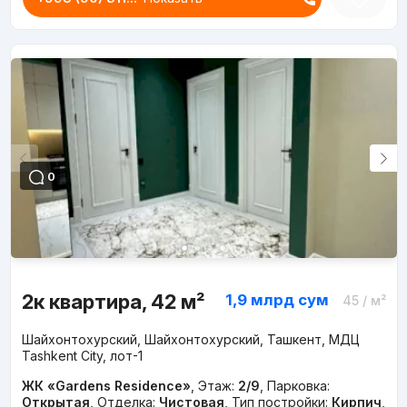
0
2к квартира, 42 м²
1,9 млрд
сум
45
/ м²
Шайхонтохурский, Шайхонтохурский, Ташкент, МДЦ
Tashkent City, лот-1
ЖК «Gardens Residence»
,
Этаж:
2/9
,
Парковка:
Открытая
,
Отделка:
Чистовая
,
Тип постройки:
Кирпич
,