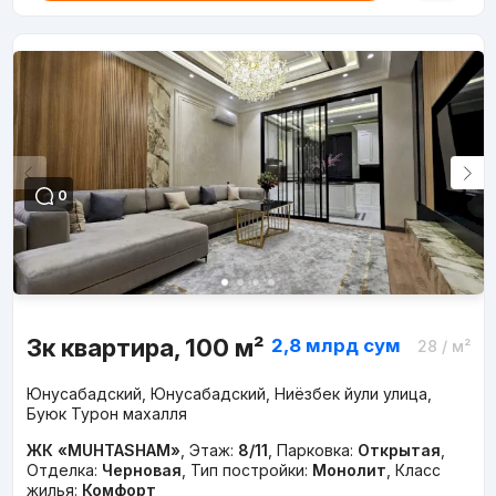
0
3к квартира, 100 м²
2,8 млрд
сум
28
/ м²
Юнусабадский, Юнусабадский, Ниёзбек йули улица,
Буюк Турон махалля
ЖК «MUHTASHAM»
,
Этаж:
8/11
,
Парковка:
Открытая
,
Отделка:
Черновая
,
Тип постройки:
Монолит
,
Класс
жилья:
Комфорт