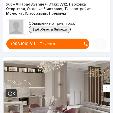
ЖК «Mirabad Avenue»
,
Этаж:
7/12
,
Парковка:
Открытая
,
Отделка:
Чистовая
,
Тип постройки:
Монолит
,
Класс жилья:
Премиум
Объявление от риелтора:
Ещё объекты
Gullnoza
+998 (90) 811...
Показать
0