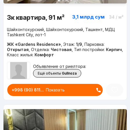
3к квартира, 91 м²
3,1 млрд
сум
34
/ м²
Шайхонтохурский, Шайхонтохурский, Ташкент, МДЦ
Tashkent City, лот-1
ЖК «Gardens Residence»
,
Этаж:
1/9
,
Парковка:
Открытая
,
Отделка:
Чистовая
,
Тип постройки:
Кирпич
,
Класс жилья:
Комфорт
Объявление от риелтора:
Ещё объекты
Gullnoza
+998 (90) 811...
Показать