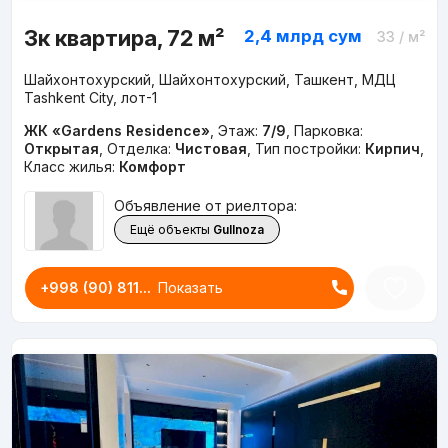
3к квартира, 72 м²
2,4 млрд
сум
33
/ м²
Шайхонтохурский, Шайхонтохурский, Ташкент, МДЦ
Tashkent City, лот-1
ЖК «Gardens Residence»
,
Этаж:
7/9
,
Парковка:
Открытая
,
Отделка:
Чистовая
,
Тип постройки:
Кирпич
,
Класс жилья:
Комфорт
Объявление от риелтора:
Ещё объекты
Gullnoza
+998 (90) 811...
Показать