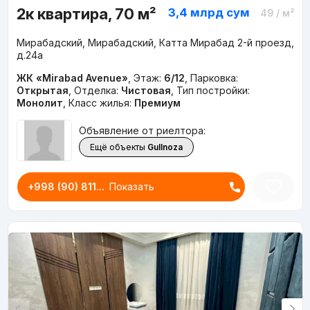
2к квартира, 70 м²
3,4 млрд
сум
49
/ м²
Мирабадский, Мирабадский, Катта Мирабад 2-й проезд,
д.24a
ЖК «Mirabad Avenue»
,
Этаж:
6/12
,
Парковка:
Открытая
,
Отделка:
Чистовая
,
Тип постройки:
Монолит
,
Класс жилья:
Премиум
Объявление от риелтора:
Ещё объекты
Gullnoza
+998 (90) 811...
Показать