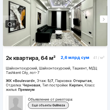
0
2к квартира, 64 м²
2,6 млрд
сум
41
/ м²
Шайхонтохурский, Шайхонтохурский, Ташкент, МДЦ
Tashkent City, лот-7
ЖК «Boulevard»
,
Этаж:
5/7
,
Парковка:
Открытая
,
Отделка:
Черновая
,
Тип постройки:
Кирпич
,
Класс
жилья:
Премиум
Объявление от риелтора:
Ещё объекты
Gullnoza