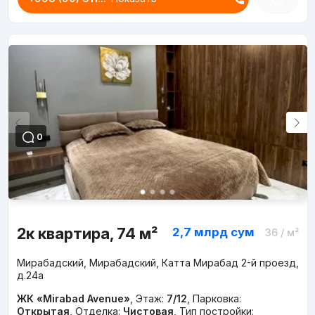
0
2к квартира, 74 м²
2,7 млрд
сум
36
/ м²
Мирабадский, Мирабадский, Катта Мирабад 2-й проезд,
д.24a
ЖК «Mirabad Avenue»
,
Этаж:
7/12
,
Парковка:
Открытая
,
Отделка:
Чистовая
,
Тип постройки: