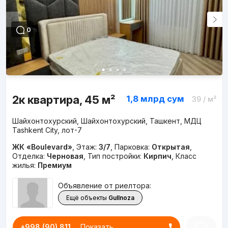
0
2к квартира, 45 м²
1,8 млрд
сум
39
/ м²
Шайхонтохурский, Шайхонтохурский, Ташкент, МДЦ
Tashkent City, лот-7
ЖК «Boulevard»
,
Этаж:
3/7
,
Парковка:
Открытая
,
Отделка:
Черновая
,
Тип постройки:
Кирпич
,
Класс
жилья:
Премиум
Объявление от риелтора:
Ещё объекты
Gullnoza
+998 (90) 811...
Показать