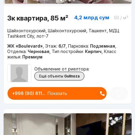
3к квартира, 85 м²
4,2 млрд
сум
50
/ м²
Шайхонтохурский, Шайхонтохурский, Ташкент, МДЦ
Tashkent City, лот-7
ЖК «Boulevard»
,
Этаж:
6/7
,
Парковка:
Подземная
,
Отделка:
Черновая
,
Тип постройки:
Кирпич
,
Класс
жилья:
Премиум
Объявление от риелтора:
Ещё объекты
Gullnoza
+998 (90) 811...
Показать