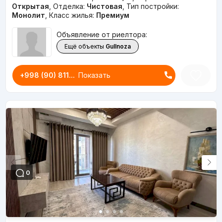
Открытая
,
Отделка:
Чистовая
,
Тип постройки:
Монолит
,
Класс жилья:
Премиум
Объявление от риелтора:
Ещё объекты
Gullnoza
+998 (90) 811...
Показать
0