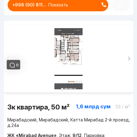
+998 (90) 811...
Показать
0
3к квартира, 50 м²
1,6 млрд
сум
33
/ м²
Мирабадский, Мирабадский, Катта Мирабад 2-й проезд,
д.24a
ЖК «Mirabad Avenue»
,
Этаж:
9/12
,
Парковка: