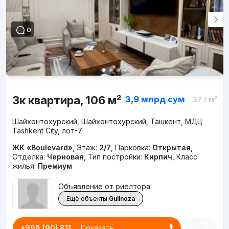
0
3к квартира, 106 м²
3,9 млрд
сум
37
/ м²
Шайхонтохурский, Шайхонтохурский, Ташкент, МДЦ
Tashkent City, лот-7
ЖК «Boulevard»
,
Этаж:
2/7
,
Парковка:
Открытая
,
Отделка:
Черновая
,
Тип постройки:
Кирпич
,
Класс
жилья:
Премиум
Объявление от риелтора:
Ещё объекты
Gullnoza
+998 (90) 811...
Показать