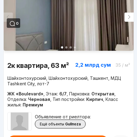
0
2к квартира, 63 м²
2,2 млрд
сум
35
/ м²
Шайхонтохурский, Шайхонтохурский, Ташкент, МДЦ
Tashkent City, лот-7
ЖК «Boulevard»
,
Этаж:
6/7
,
Парковка:
Открытая
,
Отделка:
Черновая
,
Тип постройки:
Кирпич
,
Класс
жилья:
Премиум
Объявление от риелтора:
Ещё объекты
Gullnoza