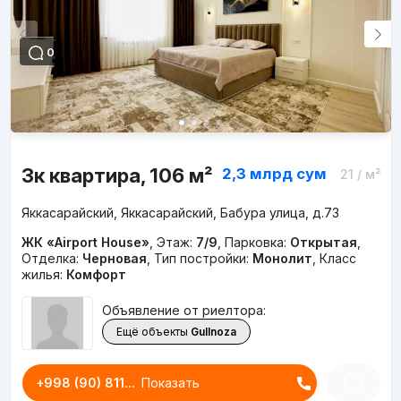
0
3к квартира, 106 м²
2,3 млрд
сум
21
/ м²
Яккасарайский, Яккасарайский, Бабура улица, д.73
ЖК «Airport House»
,
Этаж:
7/9
,
Парковка:
Открытая
,
Отделка:
Черновая
,
Тип постройки:
Монолит
,
Класс
жилья:
Комфорт
Объявление от риелтора:
Ещё объекты
Gullnoza
+998 (90) 811...
Показать