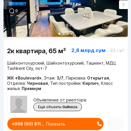
0
2к квартира, 65 м²
2,8 млрд
сум
43
/ м²
Шайхонтохурский, Шайхонтохурский, Ташкент, МДЦ
Tashkent City, лот-7
ЖК «Boulevard»
,
Этаж:
3/7
,
Парковка:
Открытая
,
Отделка:
Черновая
,
Тип постройки:
Кирпич
,
Класс
жилья:
Премиум
Объявление от риелтора:
Ещё объекты
Gullnoza
+998 (90) 811...
Показать