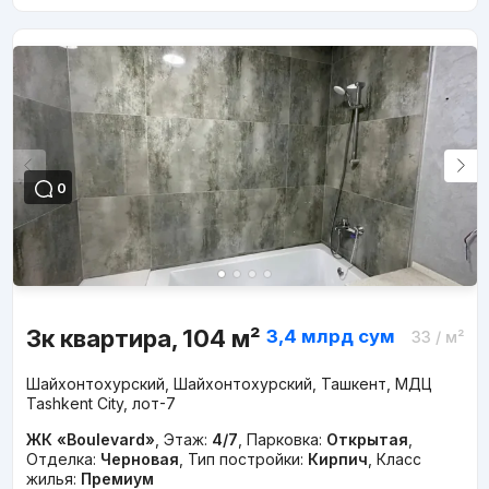
0
3к квартира, 104 м²
3,4 млрд
сум
33
/ м²
Шайхонтохурский, Шайхонтохурский, Ташкент, МДЦ
Tashkent City, лот-7
ЖК «Boulevard»
,
Этаж:
4/7
,
Парковка:
Открытая
,
Отделка:
Черновая
,
Тип постройки:
Кирпич
,
Класс
жилья:
Премиум