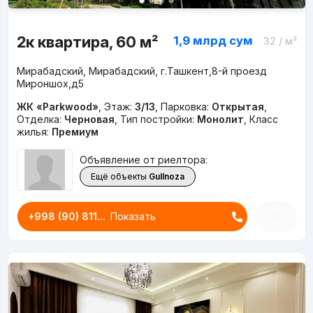
2к квартира, 60 м²
1,9 млрд
сум
32
/ м²
Мирабадский, Мирабадский, г.Ташкент,8-й проезд
Мироншох,д5
ЖК «Parkwood»
,
Этаж:
3/13
,
Парковка:
Открытая
,
Отделка:
Черновая
,
Тип постройки:
Монолит
,
Класс
жилья:
Премиум
Объявление от риелтора:
Ещё объекты
Gullnoza
+998 (90) 811...
Показать