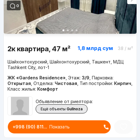
0
2к квартира, 47 м²
1,8 млрд
сум
38
/ м²
Шайхонтохурский, Шайхонтохурский, Ташкент, МДЦ
Tashkent City, лот-1
ЖК «Gardens Residence»
,
Этаж:
3/9
,
Парковка:
Открытая
,
Отделка:
Чистовая
,
Тип постройки:
Кирпич
,
Класс жилья:
Комфорт
Объявление от риелтора:
Ещё объекты
Gullnoza
+998 (90) 811...
Показать