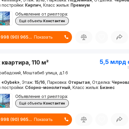
п постройки:
Кирпич
,
Класс жилья:
Премиум
Объявление от риелтора:
Ещё объекты
Константин
+998 (90) 965...
Показать
5,5 млрд
 квартира, 110 м²
рабадский, Моштабиб улица, д.1 б
 «Oybek»
,
Этаж:
15/16
,
Парковка:
Открытая
,
Отделка:
Чернов
п постройки:
Сборно-монолитный
,
Класс жилья:
Бизнес
Объявление от риелтора:
Ещё объекты
Константин
+998 (90) 965...
Показать