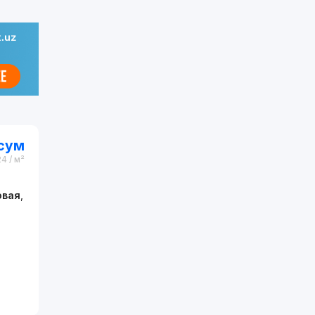
сум
24
/ м²
овая
,