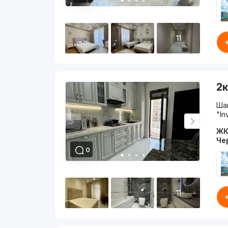
11
2к
Ша
"In
ЖК
Че
0
11