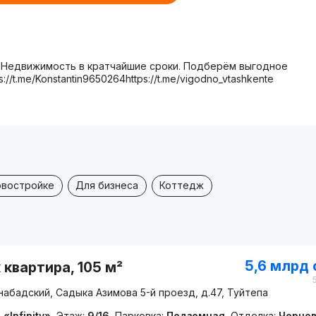
 Недвижимость в кратчайшие сроки. Подберём выгодное
/t.me/Konstantin9650264https://t.me/vigodno_vtashkente
овостройке
Для бизнеса
Коттедж
5,6 млрд
 квартира, 105 м²
абадский, Садыка Азимова 5-й проезд, д.47, Туйтепа
«Infinity»
,
Этаж:
9/16
,
Парковка:
Подземная
,
Отделка:
Черно