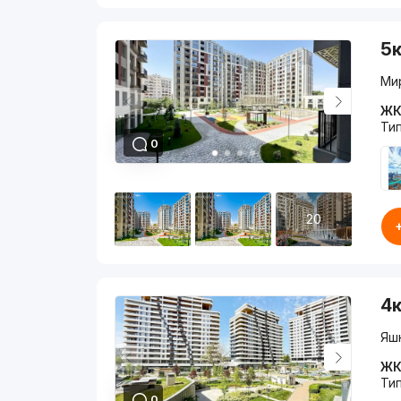
5к
Ми
ЖК
Ти
0
20
4к
Яшн
ЖК 
Ти
0