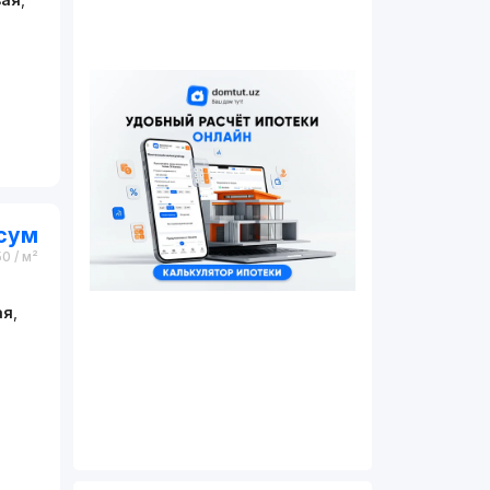
сум
50
/ м²
ая
,