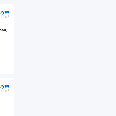
сум
29
/ м²
вая
,
сум
24
/ м²