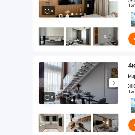
Ти
0
15
4к
Ми
ЖК
Ти
0
24