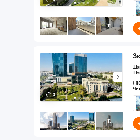
13
3к
Шай
Ша
ЖК
Чи
0
13