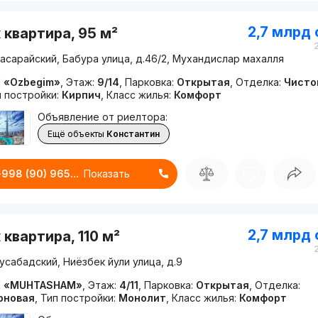
2,7 млрд
 квартира, 95 м²
асарайский, Бабура улица, д.46/2, Мухандислар махалля
 «Ozbegim»
,
Этаж:
9/14
,
Парковка:
Открытая
,
Отделка:
Чисто
п постройки:
Кирпич
,
Класс жилья:
Комфорт
Объявление от риелтора:
Ещё объекты
Константин
+998 (90) 965...
Показать
2,7 млрд
 квартира, 110 м²
сабадский, Ниёзбек йули улица, д.9
 «MUHTASHAM»
,
Этаж:
4/11
,
Парковка:
Открытая
,
Отделка:
рновая
,
Тип постройки:
Монолит
,
Класс жилья:
Комфорт