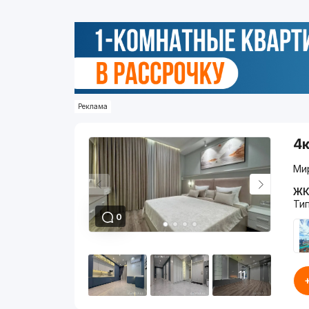
Реклама
4к
Мир
ЖК
Ти
0
11