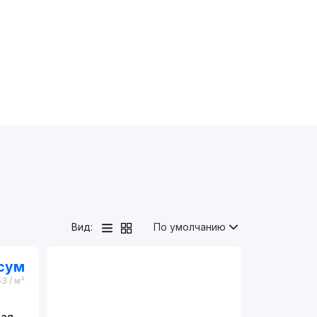
Вид:
По умолчанию
сум
53
/ м²
вая
,