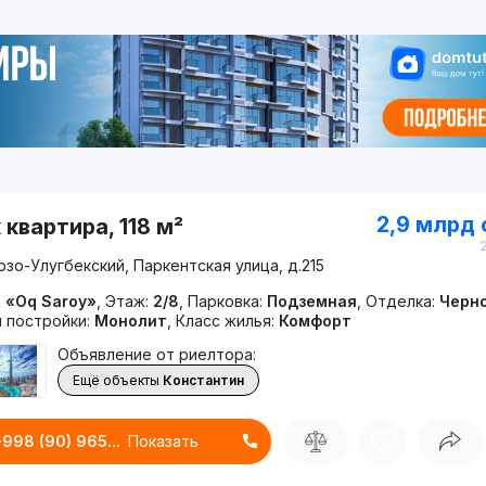
2,9 млрд
 квартира, 118 м²
зо-Улугбекский, Паркентская улица, д.215
 «Oq Saroy»
,
Этаж:
2/8
,
Парковка:
Подземная
,
Отделка:
Черн
п постройки:
Монолит
,
Класс жилья:
Комфорт
Объявление от риелтора:
Ещё объекты
Константин
+998 (90) 965...
Показать