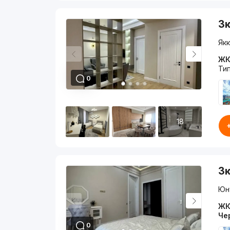
3к
Якк
ЖК
Ти
0
18
3к
Юну
ЖК
Че
0