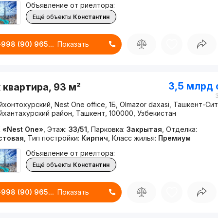
Объявление от риелтора:
Ещё объекты
Константин
+998 (90) 965...
Показать
3,5 млрд
 квартира, 93 м²
хонтохурский, Nest One office, 1Б, Olmazor daxasi, Ташкент-Сит
йхантахурский район, Ташкент, 100000, Узбекистан
 «Nest One»
,
Этаж:
33/51
,
Парковка:
Закрытая
,
Отделка:
стовая
,
Тип постройки:
Кирпич
,
Класс жилья:
Премиум
Объявление от риелтора:
Ещё объекты
Константин
+998 (90) 965...
Показать