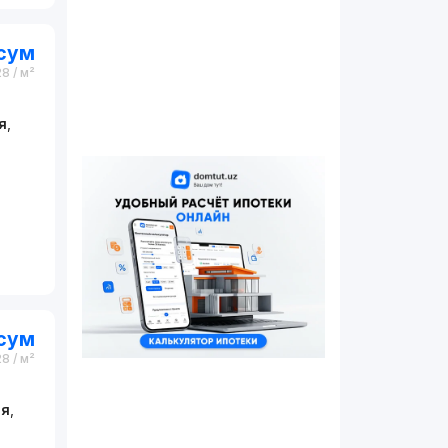
сум
28
/ м²
я
,
сум
28
/ м²
ая
,