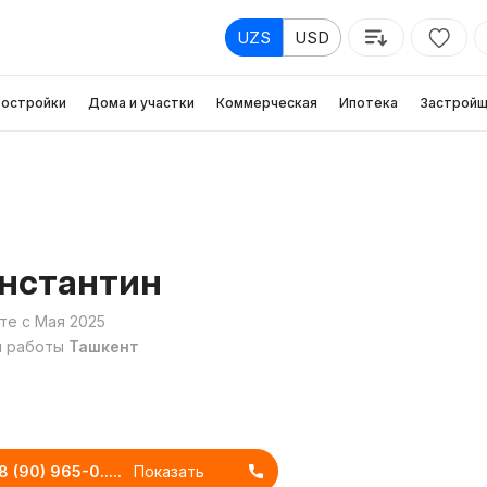
UZS
USD
остройки
Дома и участки
Коммерческая
Ипотека
Застройщ
нстантин
те с Мая 2025
н работы
Ташкент
 (90) 965-0.....
Показать