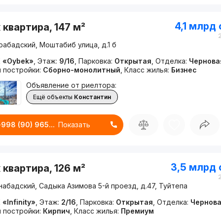
4,1 млрд
 квартира, 147 м²
рабадский, Моштабиб улица, д.1 б
 «Oybek»
,
Этаж:
9/16
,
Парковка:
Открытая
,
Отделка:
Чернова
п постройки:
Сборно-монолитный
,
Класс жилья:
Бизнес
Объявление от риелтора:
Ещё объекты
Константин
+998 (90) 965...
Показать
3,5 млрд
 квартира, 126 м²
абадский, Садыка Азимова 5-й проезд, д.47, Туйтепа
«Infinity»
,
Этаж:
2/16
,
Парковка:
Открытая
,
Отделка:
Чернов
п постройки:
Кирпич
,
Класс жилья:
Премиум