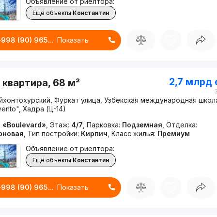
Объявление от риелтора:
Ещё объекты
Константин
+998 (90) 965...
Показать
2,7 млрд
 квартира, 68 м²
йхонтохурский, Фуркат улица, Узбекская международная школ
vento", Хадра (Ц-14)
 «Boulevard»
,
Этаж:
4/7
,
Парковка:
Подземная
,
Отделка:
рновая
,
Тип постройки:
Кирпич
,
Класс жилья:
Премиум
Объявление от риелтора:
Ещё объекты
Константин
+998 (90) 965...
Показать