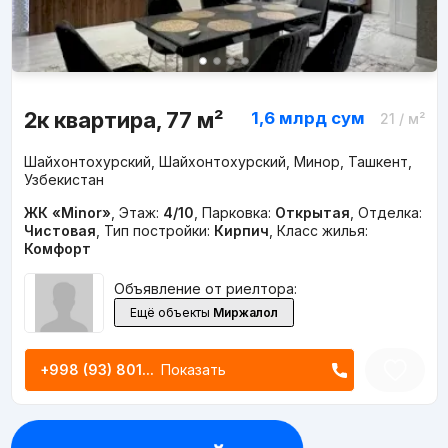
2к квартира, 77 м²
1,6 млрд
сум
21
/ м²
Шайхонтохурский, Шайхонтохурский, Минор, Ташкент,
Узбекистан
ЖК «Minor»
,
Этаж:
4/10
,
Парковка:
Открытая
,
Отделка:
Чистовая
,
Тип постройки:
Кирпич
,
Класс жилья:
Комфорт
Объявление от риелтора:
Ещё объекты
Миржалол
+998 (93) 801...
Показать