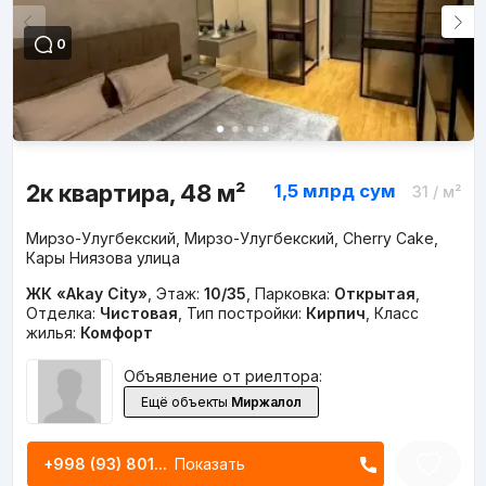
0
2к квартира, 48 м²
1,5 млрд
сум
31
/ м²
Мирзо-Улугбекский, Мирзо-Улугбекский, Cherry Cake,
Кары Ниязова улица
ЖК «Akay City»
,
Этаж:
10/35
,
Парковка:
Открытая
,
Отделка:
Чистовая
,
Тип постройки:
Кирпич
,
Класс
жилья:
Комфорт
Объявление от риелтора:
Ещё объекты
Миржалол
+998 (93) 801...
Показать