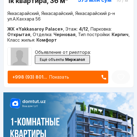
1к квартира, 36 м²
573 млн
сум
16
/ м²
Яккасарайский, Яккасарайский, Яккасарайский р-н
ул.А.Каххара 56
ЖК «Yakkasaroy Palace»
,
Этаж:
4/12
,
Парковка:
Открытая
,
Отделка:
Черновая
,
Тип постройки:
Кирпич
,
Класс жилья:
Комфорт
Объявление от риелтора:
Ещё объекты
Миржалол
+998 (93) 801...
Показать