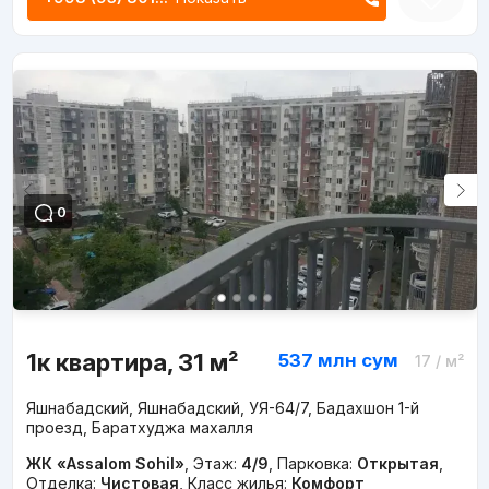
0
1к квартира, 31 м²
537 млн
сум
17
/ м²
Яшнабадский, Яшнабадский, УЯ-64/7, Бадахшон 1-й
проезд, Баратхуджа махалля
ЖК «Assalom Sohil»
,
Этаж:
4/9
,
Парковка:
Открытая
,
Отделка:
Чистовая
,
Класс жилья:
Комфорт