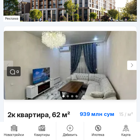
Реклама
0
2к квартира, 62 м²
939 млн
сум
15
/ м²
Яшнабадский, Яшнабадский, ул.Паркент 7-проезд дом 2
Новостройки
Квартиры
Добавить
Ипотека
Карта
ЖК «Parkent Plaza»
,
Этаж:
8/11
,
Парковка:
Открытая
,