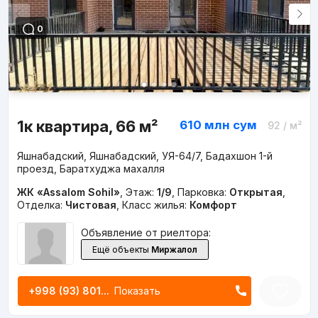
0
1к квартира, 66 м²
610 млн
сум
92
/ м²
Яшнабадский, Яшнабадский, УЯ-64/7, Бадахшон 1-й
проезд, Баратхуджа махалля
ЖК «Assalom Sohil»
,
Этаж:
1/9
,
Парковка:
Открытая
,
Отделка:
Чистовая
,
Класс жилья:
Комфорт
Объявление от риелтора:
Ещё объекты
Миржалол
+998 (93) 801...
Показать