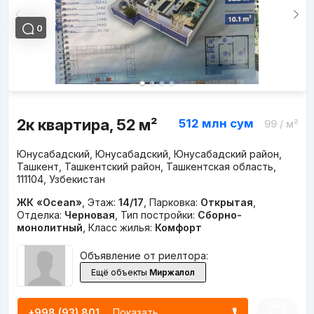
0
2к квартира, 52 м²
512 млн
сум
99
/ м²
Юнусабадский, Юнусабадский, Юнусабадский район,
Ташкент, Ташкентский район, Ташкентская область,
111104, Узбекистан
ЖК «Ocean»
,
Этаж:
14/17
,
Парковка:
Открытая
,
Отделка:
Черновая
,
Тип постройки:
Сборно-
монолитный
,
Класс жилья:
Комфорт
Объявление от риелтора:
Ещё объекты
Миржалол
+998 (93) 801...
Показать