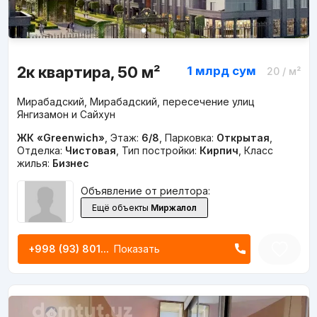
2к квартира, 50 м²
1 млрд
сум
20
/ м²
Мирабадский, Мирабадский, пересечение улиц
Янгизамон и Сайхун
ЖК «Greenwich»
,
Этаж:
6/8
,
Парковка:
Открытая
,
Отделка:
Чистовая
,
Тип постройки:
Кирпич
,
Класс
жилья:
Бизнес
Объявление от риелтора:
Ещё объекты
Миржалол
+998 (93) 801...
Показать