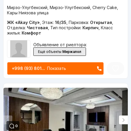
Мирзо-Улугбекский, Мирзо-Улугбекский, Cherry Cake,
Кары Ниязова улица
ЖК «Akay City»
,
Этаж:
16/35
,
Парковка:
Открытая
,
Отделка:
Чистовая
,
Тип постройки:
Кирпич
,
Класс
жилья:
Комфорт
Объявление от риелтора:
Ещё объекты
Миржалол
+998 (93) 801...
Показать
0