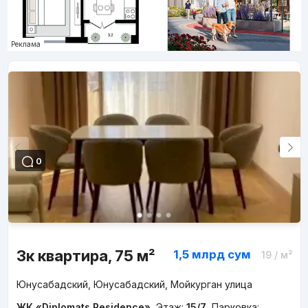
Реклама
0
3к квартира, 75 м²
1,5 млрд
сум
19
/ м²
Юнусабадский, Юнусабадский, Мойкурган улица
ЖК «Diplomats Residence»
,
Этаж:
15/7
,
Парковка: