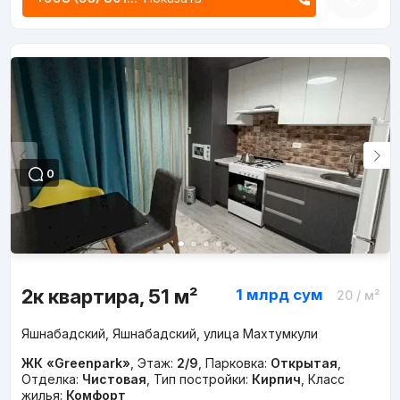
0
2к квартира, 51 м²
1 млрд
сум
20
/ м²
Яшнабадский, Яшнабадский, улица Махтумкули
ЖК «Greenpark»
,
Этаж:
2/9
,
Парковка:
Открытая
,
Отделка:
Чистовая
,
Тип постройки:
Кирпич
,
Класс
жилья:
Комфорт