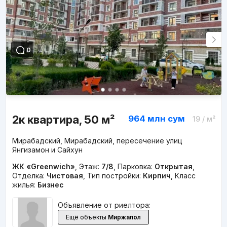
0
2к квартира, 50 м²
964 млн
сум
19
/ м²
Мирабадский, Мирабадский, пересечение улиц
Янгизамон и Сайхун
ЖК «Greenwich»
,
Этаж:
7/8
,
Парковка:
Открытая
,
Отделка:
Чистовая
,
Тип постройки:
Кирпич
,
Класс
жилья:
Бизнес
Объявление от риелтора:
Ещё объекты
Миржалол