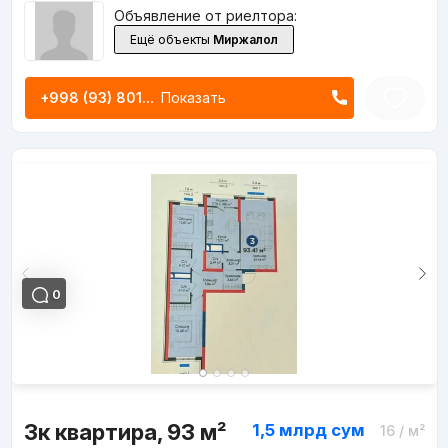
Объявление от риелтора:
Ещё объекты
Миржалол
+998 (93) 801...
Показать
0
3к квартира, 93 м²
1,5 млрд
сум
16
/ м²