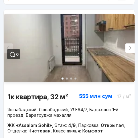
0
1к квартира, 32 м²
555 млн
сум
17
/ м²
Яшнабадский, Яшнабадский, УЯ-64/7, Бадахшон 1-й
проезд, Баратхуджа махалля
ЖК «Assalom Sohil»
,
Этаж:
4/9
,
Парковка:
Открытая
,
Отделка:
Чистовая
,
Класс жилья:
Комфорт