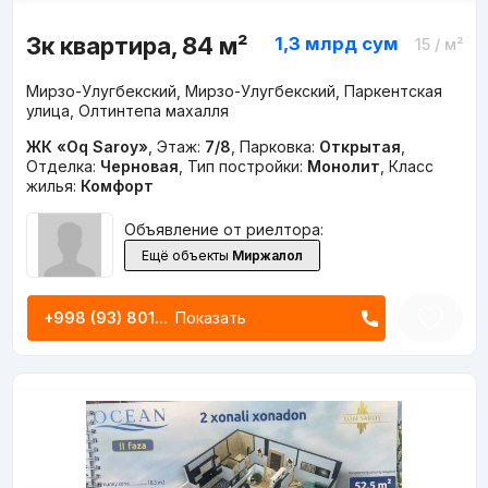
3к квартира, 84 м²
1,3 млрд
сум
15
/ м²
Мирзо-Улугбекский, Мирзо-Улугбекский, Паркентская
улица, Олтинтепа махалля
ЖК «Oq Saroy»
,
Этаж:
7/8
,
Парковка:
Открытая
,
Отделка:
Черновая
,
Тип постройки:
Монолит
,
Класс
жилья:
Комфорт
Объявление от риелтора:
Ещё объекты
Миржалол
+998 (93) 801...
Показать