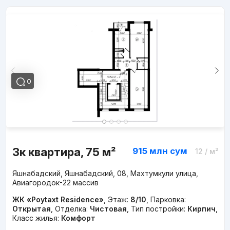
0
3к квартира, 75 м²
915 млн
сум
12
/ м²
Яшнабадский, Яшнабадский, 08, Махтумкули улица,
Авиагородок-22 массив
ЖК «Poytaxt Residence»
,
Этаж:
8/10
,
Парковка:
Открытая
,
Отделка:
Чистовая
,
Тип постройки:
Кирпич
,
Класс жилья:
Комфорт