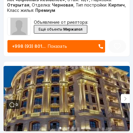
Открытая
,
Отделка:
Черновая
,
Тип постройки:
Кирпич
,
Класс жилья:
Премиум
Объявление от риелтора:
Ещё объекты
Миржалол
+998 (93) 801...
Показать
0