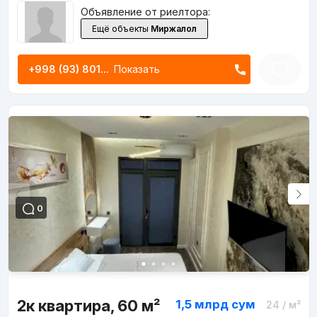
Объявление от риелтора:
Ещё объекты
Миржалол
+998 (93) 801...
Показать
0
2к квартира, 60 м²
1,5 млрд
сум
24
/ м²