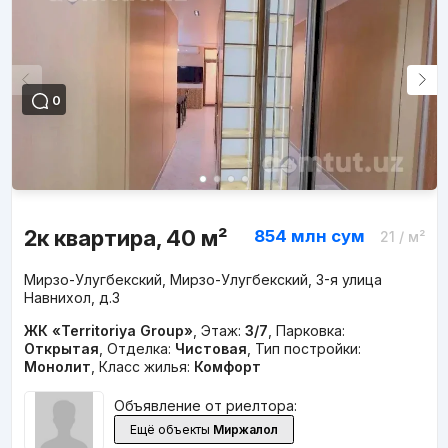
0
2к квартира, 40 м²
854 млн
сум
21
/ м²
Мирзо-Улугбекский, Мирзо-Улугбекский, 3-я улица
Навнихол, д.3
ЖК «Territoriya Group»
,
Этаж:
3/7
,
Парковка:
Открытая
,
Отделка:
Чистовая
,
Тип постройки:
Монолит
,
Класс жилья:
Комфорт
Объявление от риелтора:
Ещё объекты
Миржалол