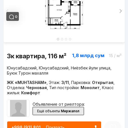
0
3к квартира, 116 м²
1,8 млрд
сум
15
/ м²
Юнусабадский, Юнусабадский, Ниёзбек йули улица,
Буюк Турон махалля
ЖК «MUHTASHAM»
,
Этаж:
3/11
,
Парковка:
Открытая
,
Отделка:
Черновая
,
Тип постройки:
Монолит
,
Класс
жилья:
Комфорт
Объявление от риелтора:
Ещё объекты
Миржалол
+998 (93) 801...
Показать