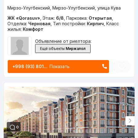
Мирзо-Улугбекский, Мирзо-Улугбекский, улица Кува
ЖК «Qorasuv»
,
Этаж:
6/8
,
Парковка:
Открытая
,
Отделка:
Черновая
,
Тип постройки:
Кирпич
,
Класс
жилья:
Комфорт
Объявление от риелтора:
Ещё объекты
Миржалол
+998 (93) 801...
Показать
0