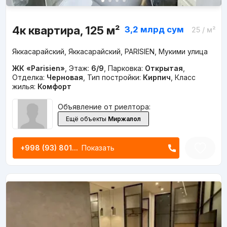
4к квартира, 125 м²
3,2 млрд
сум
25
/ м²
Яккасарайский, Яккасарайский, PARISIEN, Мукими улица
ЖК «Parisien»
,
Этаж:
6/9
,
Парковка:
Открытая
,
Отделка:
Черновая
,
Тип постройки:
Кирпич
,
Класс
жилья:
Комфорт
Объявление от риелтора:
Ещё объекты
Миржалол
+998 (93) 801...
Показать