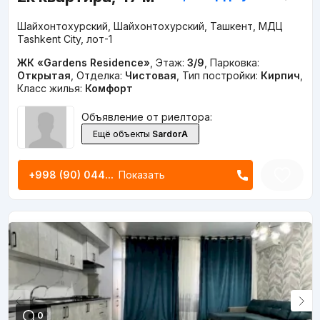
Шайхонтохурский, Шайхонтохурский, Ташкент, МДЦ
Tashkent City, лот-1
ЖК «Gardens Residence»
,
Этаж:
3/9
,
Парковка:
Открытая
,
Отделка:
Чистовая
,
Тип постройки:
Кирпич
,
Класс жилья:
Комфорт
Объявление от риелтора:
Ещё объекты
SardorA
+998 (90) 044...
Показать
0