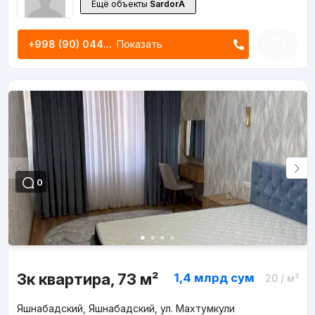
Ещё объекты
SardorA
+998 (90) 044...
Показать
0
3к квартира, 73 м²
1,4 млрд
сум
20
/ м²
Яшнабадский, Яшнабадский, ул. Махтумкули