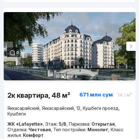
0
2к квартира, 48 м²
671 млн
сум
14
/ м²
Яккасарайский, Яккасарайский, 12, Кушбеги проезд,
Кушбеги
ЖК «Lafayette»
,
Этаж:
5/8
,
Парковка:
Открытая
,
Отделка:
Чистовая
,
Тип постройки:
Монолит
,
Класс
жилья:
Комфорт