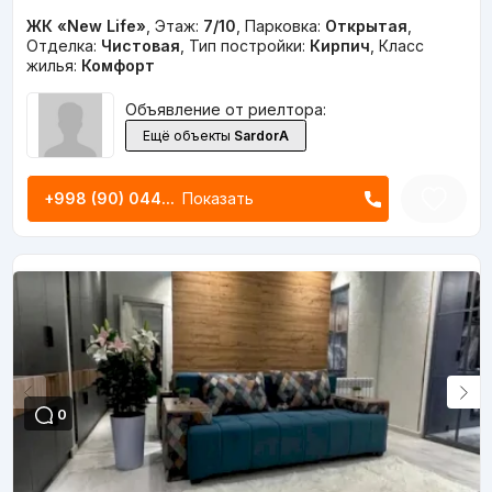
ЖК «New Life»
,
Этаж:
7/10
,
Парковка:
Открытая
,
Отделка:
Чистовая
,
Тип постройки:
Кирпич
,
Класс
жилья:
Комфорт
Объявление от риелтора:
Ещё объекты
SardorA
+998 (90) 044...
Показать
0