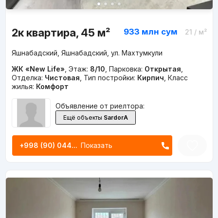
2к квартира, 45 м²
933 млн
сум
21
/ м²
Яшнабадский, Яшнабадский, ул. Махтумкули
ЖК «New Life»
,
Этаж:
8/10
,
Парковка:
Открытая
,
Отделка:
Чистовая
,
Тип постройки:
Кирпич
,
Класс
жилья:
Комфорт
Объявление от риелтора:
Ещё объекты
SardorA
+998 (90) 044...
Показать