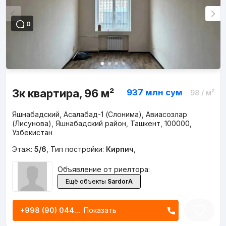
0
3к квартира, 96 м²
937 млн
сум
98
/ м²
Яшнабадский, Асалабад-1 (Слонима), Авиасозлар
(Лисунова), Яшнабадский район, Ташкент, 100000,
Узбекистан
Этаж:
5/6
,
Тип постройки:
Кирпич
,
Объявление от риелтора:
Ещё объекты
SardorA
+998 (90) 044...
Показать