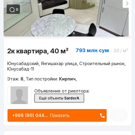
0
2к квартира, 40 м²
793 млн
сум
20
/ м²
Юнусабадский, Янгишахар улица, Строительный рынок,
Юнусабад-11
Этаж:
8
,
Тип постройки:
Кирпич
,
Объявление от риелтора:
Ещё объекты
SardorA
+998 (90) 044...
Показать