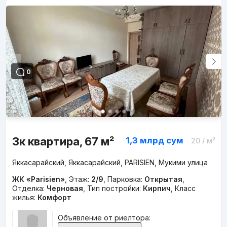
0
3к квартира, 67 м²
1,3 млрд
сум
20
/ м²
Яккасарайский, Яккасарайский, PARISIEN, Мукими улица
ЖК «Parisien»
,
Этаж:
2/9
,
Парковка:
Открытая
,
Отделка:
Черновая
,
Тип постройки:
Кирпич
,
Класс
жилья:
Комфорт
Объявление от риелтора: