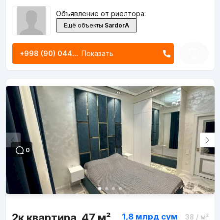
Объявление от риелтора:
Ещё объекты
SardorA
+998 (90) 044...
Показать
0
2к квартира, 47 м²
1,8 млрд
сум
38
/ м²