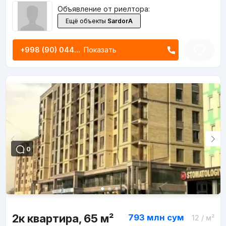
Объявление от риелтора:
Ещё объекты
SardorA
+998 (90) 044...
Показать
0
2к квартира, 65 м²
793 млн
сум
12
/ м²