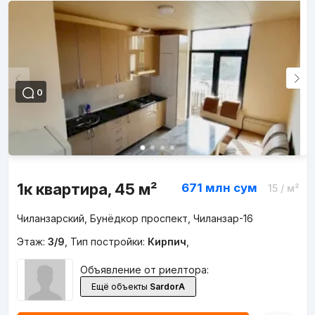
0
1к квартира, 45 м²
671 млн
сум
15
/ м²
Чиланзарский, Бунёдкор проспект, Чиланзар-16
Этаж:
3/9
,
Тип постройки:
Кирпич
,
Объявление от риелтора:
Ещё объекты
SardorA