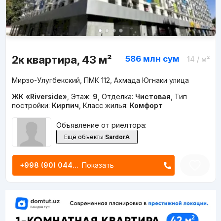
2к квартира, 43 м²
586 млн
сум
14
/ м²
Мирзо-Улугбекский, ПМК 112, Ахмада Югнаки улица
ЖК «Riverside»
,
Этаж:
9
,
Отделка:
Чистовая
,
Тип
постройки:
Кирпич
,
Класс жилья:
Комфорт
Объявление от риелтора:
Ещё объекты
SardorA
+998 (90) 044...
Показать