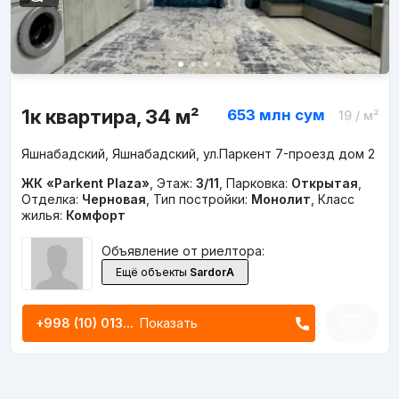
1к квартира, 34 м²
653 млн
сум
19
/ м²
Яшнабадский, Яшнабадский, ул.Паркент 7-проезд дом 2
ЖК «Parkent Plaza»
,
Этаж:
3/11
,
Парковка:
Открытая
,
Отделка:
Черновая
,
Тип постройки:
Монолит
,
Класс
жилья:
Комфорт
Объявление от риелтора:
Ещё объекты
SardorA
+998 (10) 013...
Показать