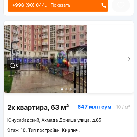
+998 (90) 044...
Показать
0
2к квартира, 63 м²
647 млн
сум
10
/ м²
Юнусабадский, Ахмада Дониша улица, д.85
Этаж:
10
,
Тип постройки:
Кирпич
,