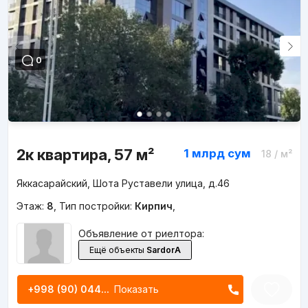
0
2к квартира, 57 м²
1 млрд
сум
18
/ м²
Яккасарайский, Шота Руставели улица, д.46
Этаж:
8
,
Тип постройки:
Кирпич
,
Объявление от риелтора:
Ещё объекты
SardorA
+998 (90) 044...
Показать