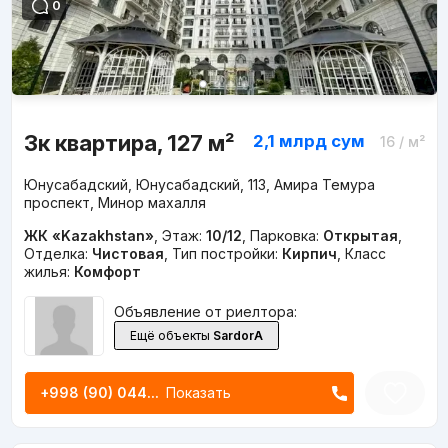
0
3к квартира, 127 м²
2,1 млрд
сум
16
/ м²
Юнусабадский, Юнусабадский, 113, Амира Темура
проспект, Минор махалля
ЖК «Kazakhstan»
,
Этаж:
10/12
,
Парковка:
Открытая
,
Отделка:
Чистовая
,
Тип постройки:
Кирпич
,
Класс
жилья:
Комфорт
Объявление от риелтора:
Ещё объекты
SardorA
+998 (90) 044...
Показать