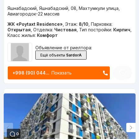
Яшнабадский, Яшнабадский, 08, Махтумкули улица,
Авиагородок-22 массив
ЖК «Poytaxt Residence»
,
Этаж:
8/10
,
Парковка:
Открытая
,
Отделка:
Чистовая
,
Тип постройки:
Кирпич
,
Класс жилья:
Комфорт
Объявление от риелтора:
Ещё объекты
SardorA
+998 (90) 044...
Показать
0