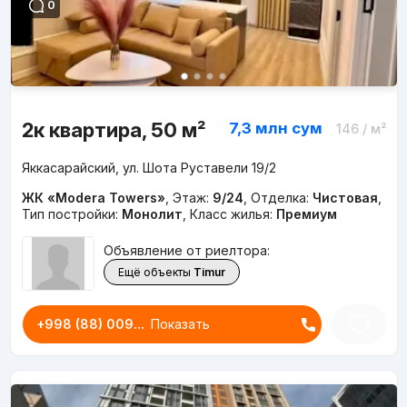
0
2к квартира, 50 м²
7,3 млн
сум
146
/ м²
Яккасарайский, ул. Шота Руставели 19/2
ЖК «Modera Towers»
,
Этаж:
9/24
,
Отделка:
Чистовая
,
Тип постройки:
Монолит
,
Класс жилья:
Премиум
Объявление от риелтора:
Ещё объекты
Timur
+998 (88) 009...
Показать