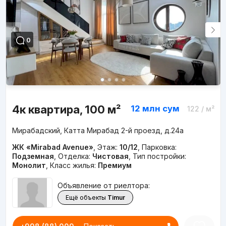
0
4к квартира, 100 м²
12 млн
сум
122
/ м²
Мирабадский, Катта Мирабад 2-й проезд, д.24a
ЖК «Mirabad Avenue»
,
Этаж:
10/12
,
Парковка:
Подземная
,
Отделка:
Чистовая
,
Тип постройки:
Монолит
,
Класс жилья:
Премиум
Объявление от риелтора:
Ещё объекты
Timur