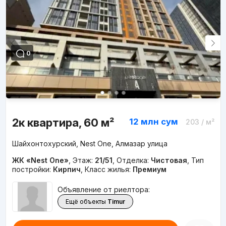
0
2к квартира, 60 м²
12 млн
сум
203
/ м²
Шайхонтохурский, Nest One, Алмазар улица
ЖК «Nest One»
,
Этаж:
21/51
,
Отделка:
Чистовая
,
Тип
постройки:
Кирпич
,
Класс жилья:
Премиум
Объявление от риелтора:
Ещё объекты
Timur