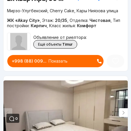
Мирзо-Улугбекский, Cherry Cake, Кары Ниязова улица
ЖК «Akay City»
,
Этаж:
20/35
,
Отделка:
Чистовая
,
Тип
постройки:
Кирпич
,
Класс жилья:
Комфорт
Объявление от риелтора:
Ещё объекты
Timur
+998 (88) 009...
Показать
0