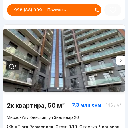
+998 (88) 009...
Показать
0
2к квартира, 50 м²
7,3 млн
сум
146
/ м²
Мирзо-Улугбекский, ул Зиёлилар 26
ЖК «Tiara Residence»
,
Этаж:
9/10
,
Отделка:
Черновая
,