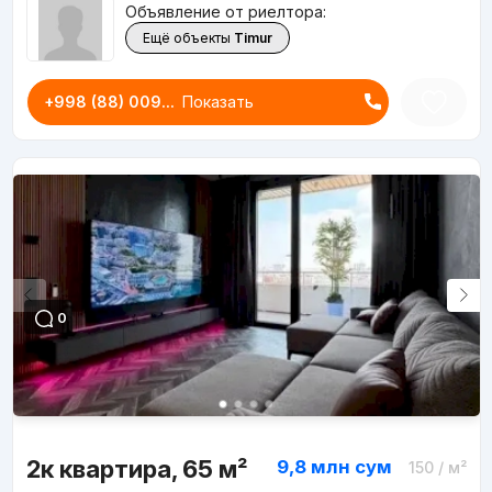
Объявление от риелтора:
Ещё объекты
Timur
+998 (88) 009...
Показать
0
2к квартира, 65 м²
9,8 млн
сум
150
/ м²