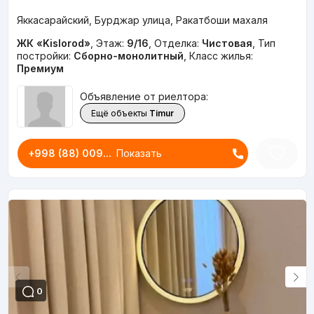
Яккасарайский, Бурджар улица, Ракатбоши махаля
ЖК «Kislorod»
,
Этаж:
9/16
,
Отделка:
Чистовая
,
Тип
постройки:
Сборно-монолитный
,
Класс жилья:
Премиум
Объявление от риелтора:
Ещё объекты
Timur
+998 (88) 009...
Показать
0