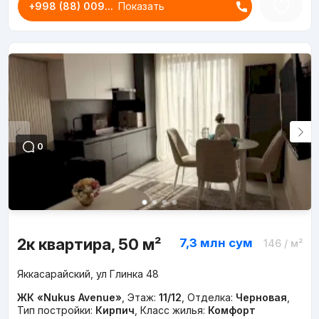
+998 (88) 009...
Показать
0
2к квартира, 50 м²
7,3 млн
сум
146
/ м²
Яккасарайский, ул Глинка 48
ЖК «Nukus Avenue»
,
Этаж:
11/12
,
Отделка:
Черновая
,
Тип постройки:
Кирпич
,
Класс жилья:
Комфорт