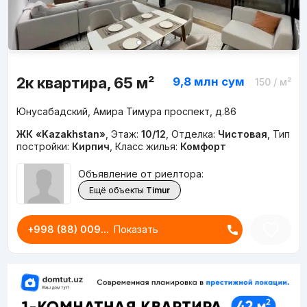
2к квартира, 65 м²
9,8 млн
сум
150
/ м²
Юнусабадский, Амира Тимура проспект, д.86
ЖК «Kazakhstan»
,
Этаж:
10/12
,
Отделка:
Чистовая
,
Тип
постройки:
Кирпич
,
Класс жилья:
Комфорт
Объявление от риелтора:
Ещё объекты
Timur
+998 (88) 009...
Показать