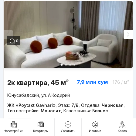
0
2к квартира, 45 м²
7,9 млн
сум
176
/ м²
Юнусабадский, ул. А.Кодирий
ЖК «Poytaxt Gavhari»
,
Этаж:
7/9
,
Отделка:
Черновая
,
Тип постройки:
Монолит
,
Класс жилья:
Бизнес
Объявление от риелтора:
Ещё объекты
Timur
Новостройки
Квартиры
Добавить
Ипотека
Карта