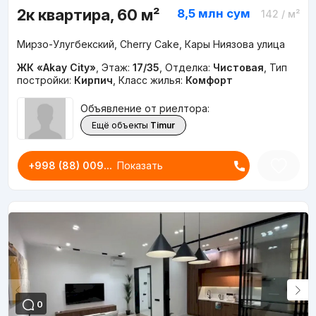
2к квартира, 60 м²
8,5 млн
сум
142
/ м²
Мирзо-Улугбекский, Cherry Cake, Кары Ниязова улица
ЖК «Akay City»
,
Этаж:
17/35
,
Отделка:
Чистовая
,
Тип
постройки:
Кирпич
,
Класс жилья:
Комфорт
Объявление от риелтора:
Ещё объекты
Timur
+998 (88) 009...
Показать
0