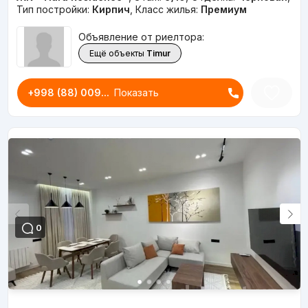
Тип постройки:
Кирпич
,
Класс жилья:
Премиум
Объявление от риелтора:
Ещё объекты
Timur
+998 (88) 009...
Показать
0