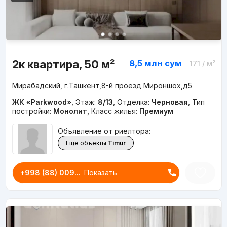
2к квартира, 50 м²
8,5 млн
сум
171
/ м²
Мирабадский, г.Ташкент,8-й проезд Мироншох,д5
ЖК «Parkwood»
,
Этаж:
8/13
,
Отделка:
Черновая
,
Тип
постройки:
Монолит
,
Класс жилья:
Премиум
Объявление от риелтора:
Ещё объекты
Timur
+998 (88) 009...
Показать