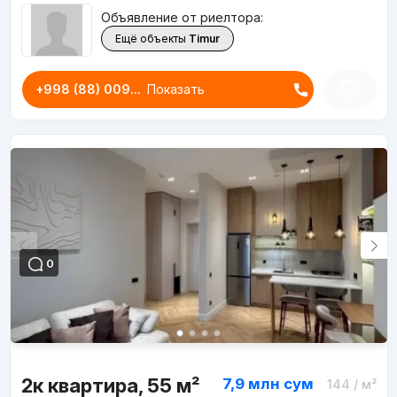
Объявление от риелтора:
Ещё объекты
Timur
+998 (88) 009...
Показать
0
2к квартира, 55 м²
7,9 млн
сум
144
/ м²