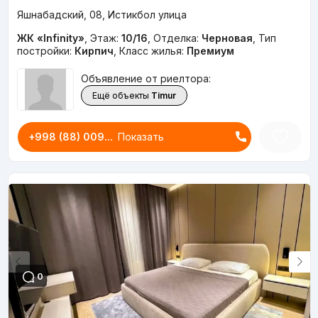
Яшнабадский, 08, Истикбол улица
ЖК «Infinity»
,
Этаж:
10/16
,
Отделка:
Черновая
,
Тип
постройки:
Кирпич
,
Класс жилья:
Премиум
Объявление от риелтора:
Ещё объекты
Timur
+998 (88) 009...
Показать
0