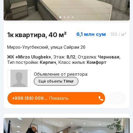
1к квартира, 40 м²
6,1 млн
сум
153
/ м²
Мирзо-Улугбекский, улица Сайрам 26
ЖК «Mirzo Ulugbek»
,
Этаж:
8/12
,
Отделка:
Черновая
,
Тип постройки:
Кирпич
,
Класс жилья:
Комфорт
Объявление от риелтора:
Ещё объекты
Timur
+998 (88) 009...
Показать