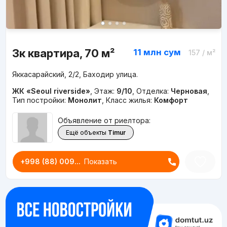
3к квартира, 70 м²
11 млн
сум
157
/ м²
Яккасарайский, 2/2, Баходир улица.
ЖК «Seoul riverside»
,
Этаж:
9/10
,
Отделка:
Черновая
,
Тип постройки:
Монолит
,
Класс жилья:
Комфорт
Объявление от риелтора:
Ещё объекты
Timur
+998 (88) 009...
Показать