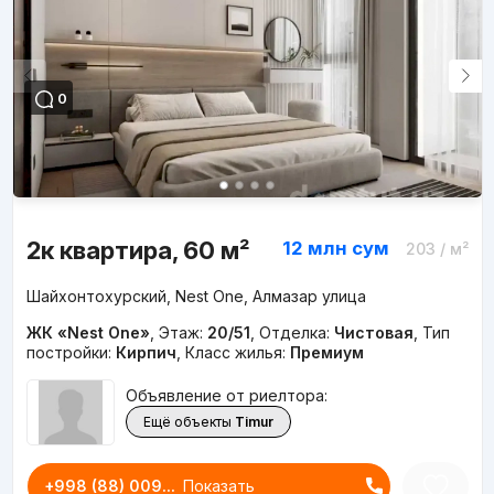
0
2к квартира, 60 м²
12 млн
сум
203
/ м²
Шайхонтохурский, Nest One, Алмазар улица
ЖК «Nest One»
,
Этаж:
20/51
,
Отделка:
Чистовая
,
Тип
постройки:
Кирпич
,
Класс жилья:
Премиум
Объявление от риелтора:
Ещё объекты
Timur
+998 (88) 009...
Показать