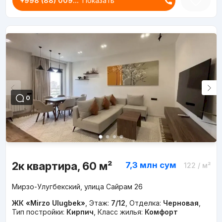
+998 (88) 009...
Показать
0
2к квартира, 60 м²
7,3 млн
сум
122
/ м²
Мирзо-Улугбекский, улица Сайрам 26
ЖК «Mirzo Ulugbek»
,
Этаж:
7/12
,
Отделка:
Черновая
,
Тип постройки:
Кирпич
,
Класс жилья:
Комфорт