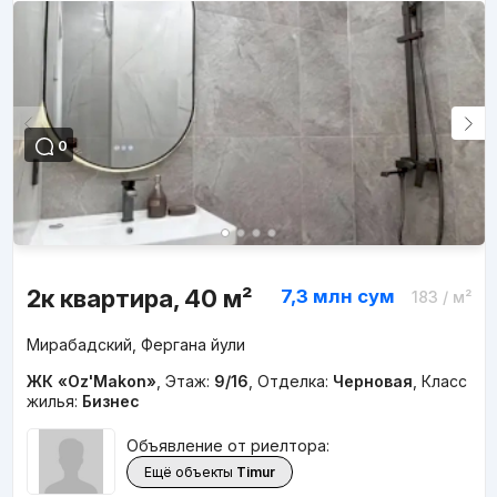
0
2к квартира, 40 м²
7,3 млн
сум
183
/ м²
Мирабадский, Фергана йули
ЖК «Oz'Makon»
,
Этаж:
9/16
,
Отделка:
Черновая
,
Класс
жилья:
Бизнес
Объявление от риелтора:
Ещё объекты
Timur