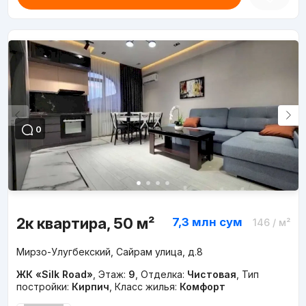
0
2к квартира, 50 м²
7,3 млн
сум
146
/ м²
Мирзо-Улугбекский, Сайрам улица, д.8
ЖК «Silk Road»
,
Этаж:
9
,
Отделка:
Чистовая
,
Тип
постройки:
Кирпич
,
Класс жилья:
Комфорт