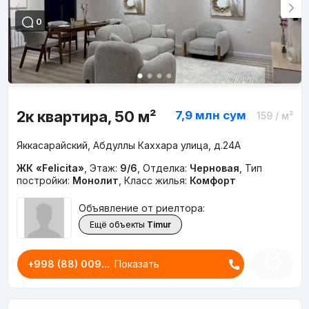
0
2к квартира, 50 м²
7,9 млн
сум
159
/ м²
Яккасарайский, Абдуллы Каххара улица, д.24A
ЖК «Felicita»
,
Этаж:
9/6
,
Отделка:
Черновая
,
Тип
постройки:
Монолит
,
Класс жилья:
Комфорт
Объявление от риелтора:
Ещё объекты
Timur
+998 (88) 009...
Показать