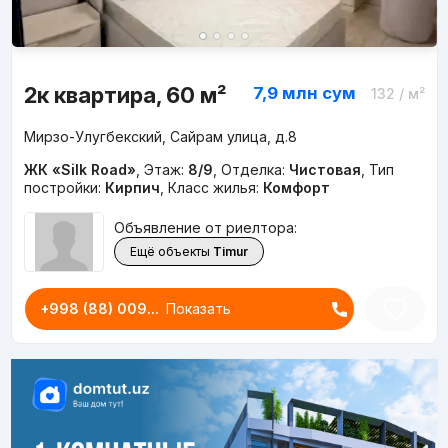
2к квартира, 60 м²
7,9 млн
сум
132
/ м²
Мирзо-Улугбекский, Сайрам улица, д.8
ЖК «Silk Road»
,
Этаж:
8/9
,
Отделка:
Чистовая
,
Тип
постройки:
Кирпич
,
Класс жилья:
Комфорт
Объявление от риелтора:
Ещё объекты
Timur
+998 (88) 009...
Показать