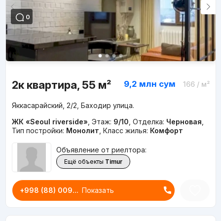
0
2к квартира, 55 м²
9,2 млн
сум
166
/ м²
Яккасарайский, 2/2, Баходир улица.
ЖК «Seoul riverside»
,
Этаж:
9/10
,
Отделка:
Черновая
,
Тип постройки:
Монолит
,
Класс жилья:
Комфорт
Объявление от риелтора:
Ещё объекты
Timur
+998 (88) 009...
Показать