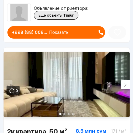
Объявление от риелтора:
Ещё объекты
Timur
+998 (88) 009...
Показать
0
2к квартира, 50 м²
8,5 млн
сум
171
/ м²