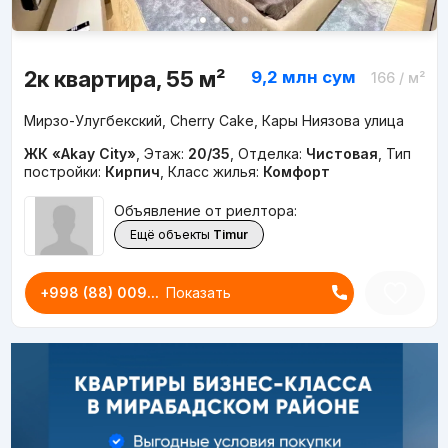
2к квартира, 55 м²
9,2 млн
сум
166
/ м²
Мирзо-Улугбекский, Cherry Cake, Кары Ниязова улица
ЖК «Akay City»
,
Этаж:
20/35
,
Отделка:
Чистовая
,
Тип
постройки:
Кирпич
,
Класс жилья:
Комфорт
Объявление от риелтора:
Ещё объекты
Timur
+998 (88) 009...
Показать