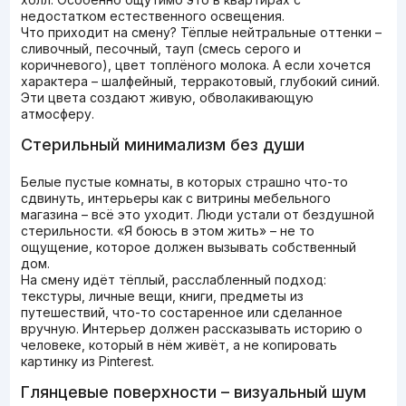
недостатком естественного освещения.
Что приходит на смену? Тёплые нейтральные оттенки –
сливочный, песочный, тауп (смесь серого и
коричневого), цвет топлёного молока. А если хочется
характера – шалфейный, терракотовый, глубокий синий.
Эти цвета создают живую, обволакивающую
атмосферу.
Стерильный минимализм без души
Белые пустые комнаты, в которых страшно что-то
сдвинуть, интерьеры как с витрины мебельного
магазина – всё это уходит. Люди устали от бездушной
стерильности. «Я боюсь в этом жить» – не то
ощущение, которое должен вызывать собственный
дом.
На смену идёт тёплый, расслабленный подход:
текстуры, личные вещи, книги, предметы из
путешествий, что-то состаренное или сделанное
вручную. Интерьер должен рассказывать историю о
человеке, который в нём живёт, а не копировать
картинку из Pinterest.
Глянцевые поверхности – визуальный шум