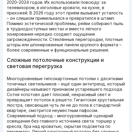
2020–2024 годов. Их использовали повсюду: за
телевизором, в изголовье кровати, на кухне, в
прихожей. В 2026 году этот приём вызывает усталость
– он слишком примелькался и превратился в штамп.
Помимо эстетической проблемы, рейки собирают пыль
в труднодоступных местах и вместо лёгкого
зонирования нередко создают ощущение
загромождённости. Стеклянные перегородки, плотные
шторы или шпонированные панели крупного формата –
более современные и функциональные решения.
Сложные потолочные конструкции и
световая перегрузка
Многоуровневые гипсокартонные потолки с десятками
точечных светильников – ещё один антитренд, который
дизайнеры называют признаком устаревшего подхода.
Сотня «спотов» даёт плоский, некрасивый свет и
превращает потолок в решето. Гигантская хрустальная
люстра, свисающая чуть ли не до пола в стандартной
квартире, смотрится неуместным пафосом.
Современный подход – многоуровневый сценарий
освещения без главного источника света: торшер у
кресла, бра над кроватью, скрытая подсветка по
периметру. Лёгкий однотонный потолок без сложных