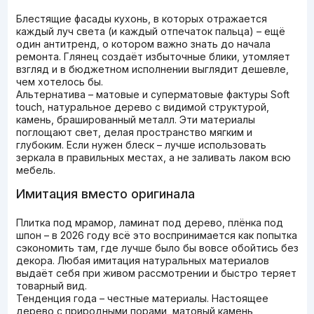
Блестящие фасады кухонь, в которых отражается
каждый луч света (и каждый отпечаток пальца) – ещё
один антитренд, о котором важно знать до начала
ремонта. Глянец создаёт избыточные блики, утомляет
взгляд и в бюджетном исполнении выглядит дешевле,
чем хотелось бы.
Альтернатива – матовые и суперматовые фактуры Soft
touch, натуральное дерево с видимой структурой,
камень, брашированный металл. Эти материалы
поглощают свет, делая пространство мягким и
глубоким. Если нужен блеск – лучше использовать
зеркала в правильных местах, а не заливать лаком всю
мебель.
Имитация вместо оригинала
Плитка под мрамор, ламинат под дерево, плёнка под
шпон – в 2026 году всё это воспринимается как попытка
сэкономить там, где лучше было бы вовсе обойтись без
декора. Любая имитация натуральных материалов
выдаёт себя при живом рассмотрении и быстро теряет
товарный вид.
Тенденция года – честные материалы. Настоящее
дерево с природными порами, матовый камень,