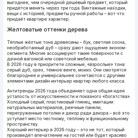
выгоднее, чем очередной дешёвый предмет, который
придётся менять через три года. Винтажные находки,
вещи с историей, предметы ручной работы – вот что
придаёт квартире характер.
Желтоватые оттенки дерева
Тёплые жёлтые тона древесины – бук, светлая сосна,
необработанный дуб – сразу дают ощущение эконом-
сегмента. Многие ассоциируют такие поверхности с
дачной вагонкой или советской мебелью.
В 2026 году в приоритете сложные, «взрослые» тона:
серый дуб, орех, тёмное венге, мокко. Они смотрятся
благороднее и универсальнее сочетаются с другими
элементами дизайн интерьер квартир любого класса.
Антитренды 2026 года объединяет одна общая идея:
усталость от искусственности и показного «богатства».
Холодный серый, пластиковый глянец, имитации
натуральных материалов, реечные панели,
перегруженные потолки и декор ради декора – всё это
уступает место честному, тёплому и функциональному
пространству.
Хороший интерьер в 2026 году – это не тот, который
произведёт впечатление на гостей или будет красиво