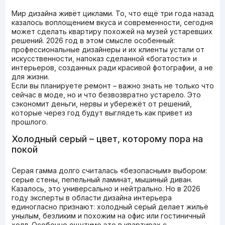
Мир дизайна живёт циклами. То, что ещё три года назад
казалось воплощением вкуса и современности, сегодня
может сделать квартиру похожей на музей устаревших
решений. 2026 год в этом смысле особенный:
профессиональные дизайнеры и их клиенты устали от
искусственности, напоказ сделанной «богатости» и
интерьеров, созданных ради красивой фотографии, а не
для жизни.
Если вы планируете ремонт – важно знать не только что
сейчас в моде, но и что безвозвратно устарело. Это
сэкономит деньги, нервы и убережёт от решений,
которые через год будут выглядеть как привет из
прошлого.
Холодный серый – цвет, которому пора на
покой
Серая гамма долго считалась «безопасным» выбором:
серые стены, пепельный ламинат, мышиный диван.
Казалось, это универсально и нейтрально. Но в 2026
году эксперты в области дизайна интерьера
единогласно признают: холодный серый делает жильё
унылым, безликим и похожим на офис или гостиничный
холл. Особенно ощутимо это в квартирах с