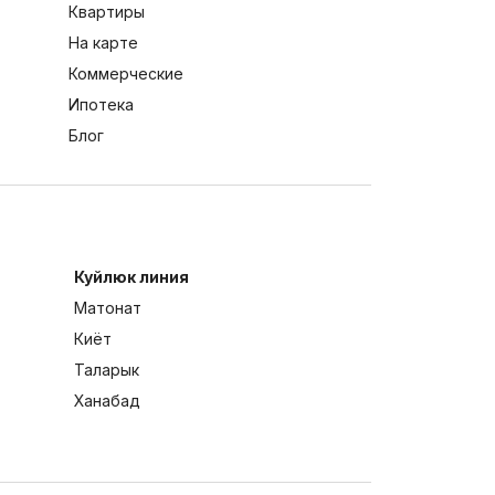
Квартиры
На карте
Коммерческие
Ипотека
Блог
Куйлюк линия
Матонат
Киёт
Таларык
Ханабад