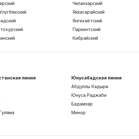
ирский
Чиланзарский
Улугбекский
Яккасарайский
адский
Янгихаётский
тохурский
Паркентский
тинский
Кибрайский
станская линия
Юнусабадская линия
Абдуллы Кадыри
Юнуса Раджаби
к
Бадамзар
Гуляма
Минор