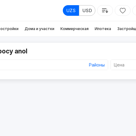
UZS
USD
остройки
Дома и участки
Коммерческая
Ипотека
Застройщ
росу anol
Районы
Цена