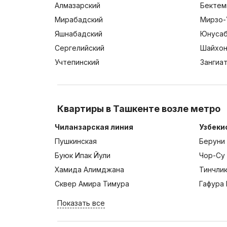
Алмазарский
Бектем
Мирабадский
Мирзо-
Яшнабадский
Юнусаб
Сергелийский
Шайхон
Учтепинский
Зангиа
Квартиры в Ташкенте возле метро
Чиланзарская линия
Узбеки
Пушкинская
Беруни
Буюк Ипак Йули
Чор-Су
Хамида Алимджана
Тинчли
Сквер Амира Тимура
Гафура 
Показать все