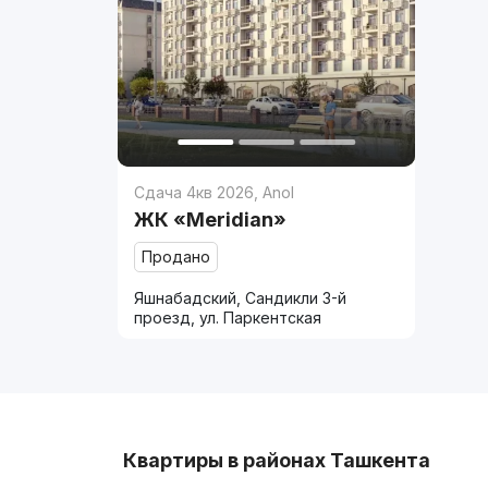
Сдача 4кв 2026
,
Anol
ЖК «Meridian»
Продано
Яшнабадский, Сандикли 3-й
проезд, ул. Паркентская
Квартиры в районах Ташкента