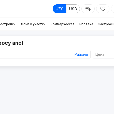
UZS
USD
остройки
Дома и участки
Коммерческая
Ипотека
Застройщ
росу anol
Районы
Цена