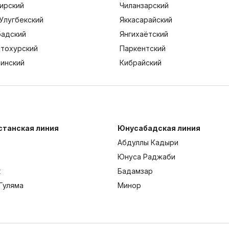
ирский
Чиланзарский
Улугбекский
Яккасарайский
адский
Янгихаётский
тохурский
Паркентский
тинский
Кибрайский
станская линия
Юнусабадская линия
Абдуллы Кадыри
Юнуса Раджаби
к
Бадамзар
Гуляма
Минор