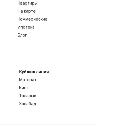
Квартиры
На карте
Коммерческие
Ипотека
Блог
Куйлюк линия
Матонат
Киёт
Таларык
Ханабад