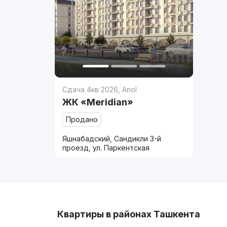
Сдача 4кв 2026
,
Anol
ЖК «Meridian»
Продано
Яшнабадский, Сандикли 3-й
проезд, ул. Паркентская
Квартиры в районах Ташкента