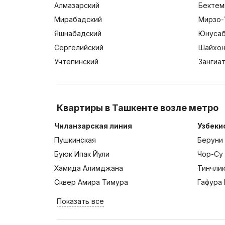
Алмазарский
Бектем
Мирабадский
Мирзо-
Яшнабадский
Юнусаб
Сергелийский
Шайхон
Учтепинский
Зангиа
Квартиры в Ташкенте возле метро
Чиланзарская линия
Узбеки
Пушкинская
Беруни
Буюк Ипак Йули
Чор-Су
Хамида Алимджана
Тинчли
Сквер Амира Тимура
Гафура 
Показать все