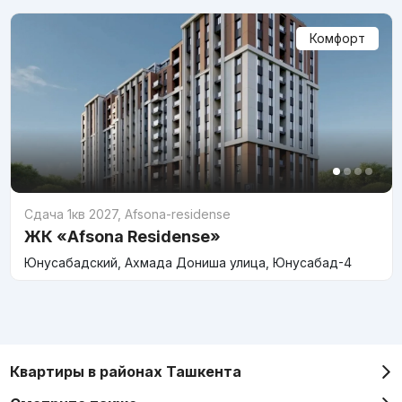
Комфорт
Сдача 1кв 2027
,
Afsona-residense
ЖК «Afsona Residense»
Юнусабадский, Ахмада Дониша улица, Юнусабад-4
Квартиры в районах Ташкента