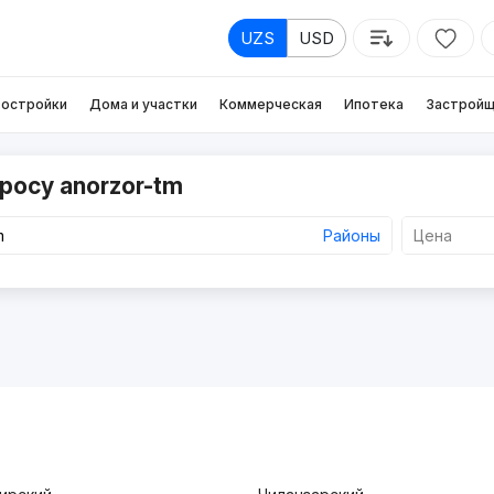
UZS
USD
остройки
Дома и участки
Коммерческая
Ипотека
Застройщ
росу anorzor-tm
Районы
Цена