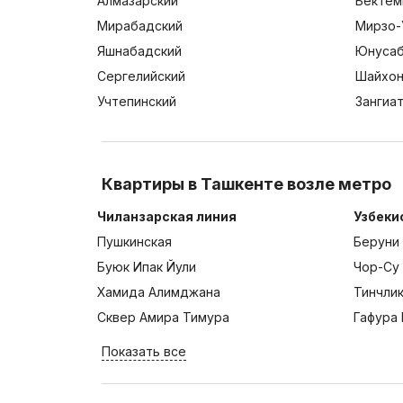
Алмазарский
Бектем
Мирабадский
Мирзо-
Яшнабадский
Юнусаб
Сергелийский
Шайхон
Учтепинский
Зангиа
Квартиры в Ташкенте возле метро
Чиланзарская линия
Узбеки
Пушкинская
Беруни
Буюк Ипак Йули
Чор-Су
Хамида Алимджана
Тинчли
Сквер Амира Тимура
Гафура 
Показать все