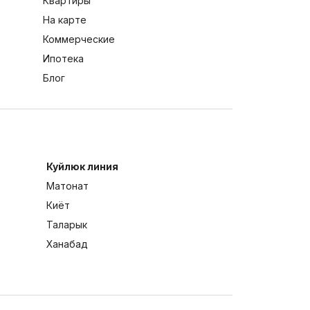
Квартиры
На карте
Коммерческие
Ипотека
Блог
Куйлюк линия
Матонат
Киёт
Таларык
Ханабад