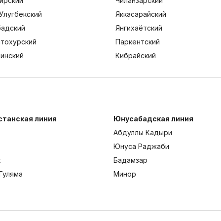
ирский
Чиланзарский
Улугбекский
Яккасарайский
адский
Янгихаётский
тохурский
Паркентский
тинский
Кибрайский
станская линия
Юнусабадская линия
Абдуллы Кадыри
Юнуса Раджаби
к
Бадамзар
Гуляма
Минор