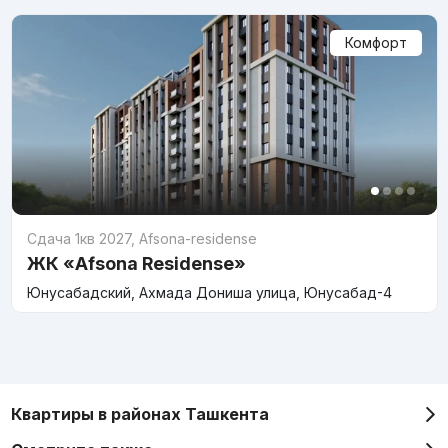
Комфорт
Сдача 1кв 2027
,
Afsona-residense
ЖК «Afsona Residense»
Юнусабадский, Ахмада Дониша улица, Юнусабад-4
Квартиры в районах Ташкента