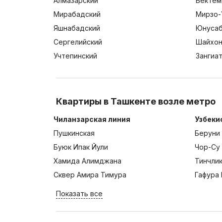
Алмазарский
Бектем
Мирабадский
Мирзо-
Яшнабадский
Юнусаб
Сергелийский
Шайхон
Учтепинский
Зангиа
Квартиры в Ташкенте возле метро
Чиланзарская линия
Узбеки
Пушкинская
Беруни
Буюк Ипак Йули
Чор-Су
Хамида Алимджана
Тинчли
Сквер Амира Тимура
Гафура 
Показать все