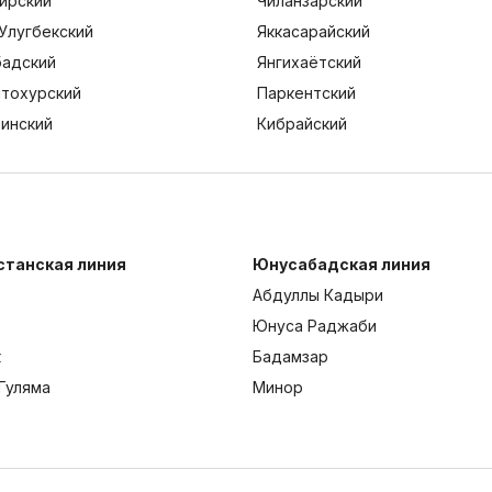
ирский
Чиланзарский
Улугбекский
Яккасарайский
адский
Янгихаётский
тохурский
Паркентский
тинский
Кибрайский
станская линия
Юнусабадская линия
Абдуллы Кадыри
Юнуса Раджаби
к
Бадамзар
Гуляма
Минор