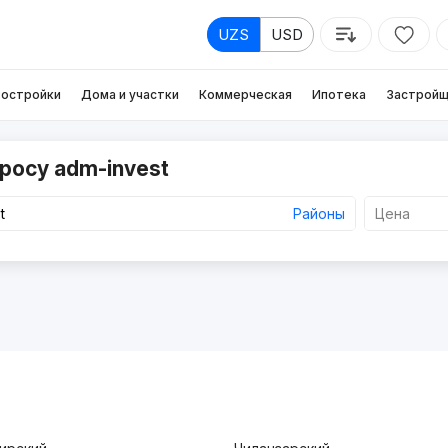
UZS
USD
остройки
Дома и участки
Коммерческая
Ипотека
Застройщ
росу adm-invest
Районы
Цена