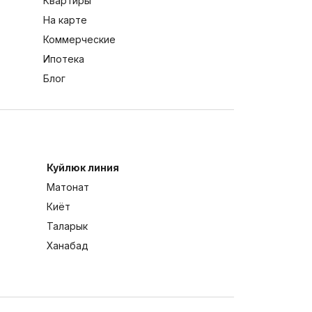
Квартиры
На карте
Коммерческие
Ипотека
Блог
Куйлюк линия
Матонат
Киёт
Таларык
Ханабад