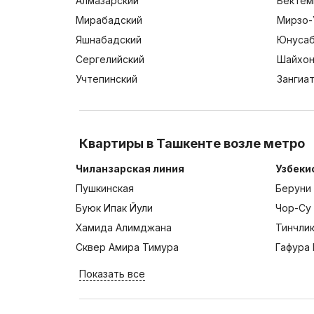
Алмазарский
Бектем
Мирабадский
Мирзо-
Яшнабадский
Юнусаб
Сергелийский
Шайхон
Учтепинский
Зангиа
Квартиры в Ташкенте возле метро
Чиланзарская линия
Узбеки
Пушкинская
Беруни
Буюк Ипак Йули
Чор-Су
Хамида Алимджана
Тинчли
Сквер Амира Тимура
Гафура 
Показать все