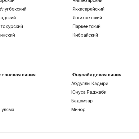
ирский
Чиланзарский
Улугбекский
Яккасарайский
адский
Янгихаётский
тохурский
Паркентский
тинский
Кибрайский
станская линия
Юнусабадская линия
Абдуллы Кадыри
Юнуса Раджаби
к
Бадамзар
Гуляма
Минор