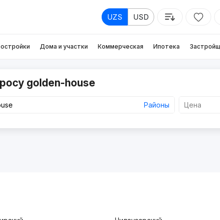
UZS
USD
остройки
Дома и участки
Коммерческая
Ипотека
Застройщ
росу golden-house
Районы
Цена