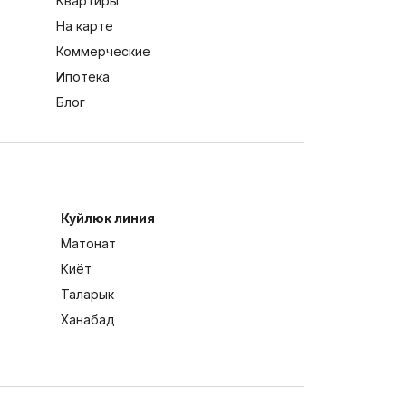
Квартиры
На карте
Коммерческие
Ипотека
Блог
Куйлюк линия
Матонат
Киёт
Таларык
Ханабад