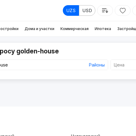
UZS
USD
остройки
Дома и участки
Коммерческая
Ипотека
Застройщ
росу golden-house
Районы
Цена