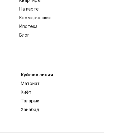
Квартиры
На карте
Коммерческие
Ипотека
Блог
Куйлюк линия
Матонат
Киёт
Таларык
Ханабад