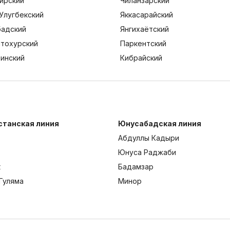
ирский
Чиланзарский
Улугбекский
Яккасарайский
адский
Янгихаётский
тохурский
Паркентский
тинский
Кибрайский
станская линия
Юнусабадская линия
Абдуллы Кадыри
Юнуса Раджаби
к
Бадамзар
Гуляма
Минор