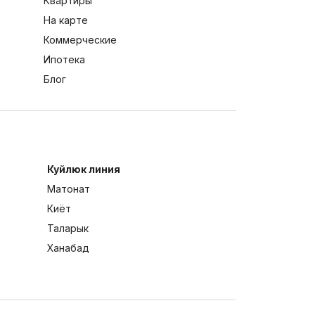
Квартиры
На карте
Коммерческие
Ипотека
Блог
Куйлюк линия
Матонат
Киёт
Таларык
Ханабад