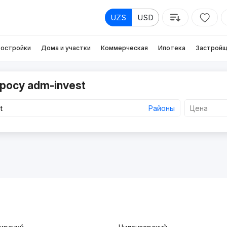
UZS
USD
остройки
Дома и участки
Коммерческая
Ипотека
Застройщ
росу adm-invest
Районы
Цена