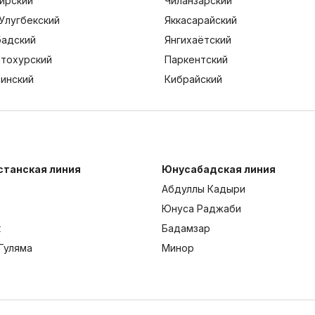
ирский
Чиланзарский
Улугбекский
Яккасарайский
адский
Янгихаётский
тохурский
Паркентский
тинский
Кибрайский
станская линия
Юнусабадская линия
Абдуллы Кадыри
Юнуса Раджаби
к
Бадамзар
Гуляма
Минор