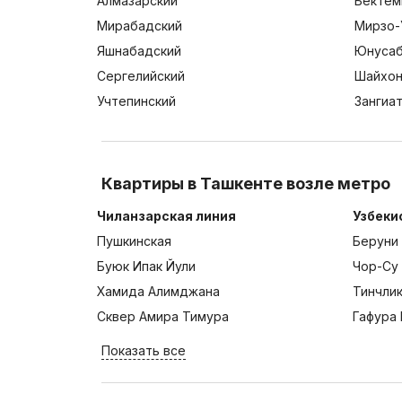
Алмазарский
Бектем
Мирабадский
Мирзо-
Яшнабадский
Юнусаб
Сергелийский
Шайхон
Учтепинский
Зангиа
Квартиры в Ташкенте возле метро
Чиланзарская линия
Узбеки
Пушкинская
Беруни
Буюк Ипак Йули
Чор-Су
Хамида Алимджана
Тинчли
Сквер Амира Тимура
Гафура 
Показать все