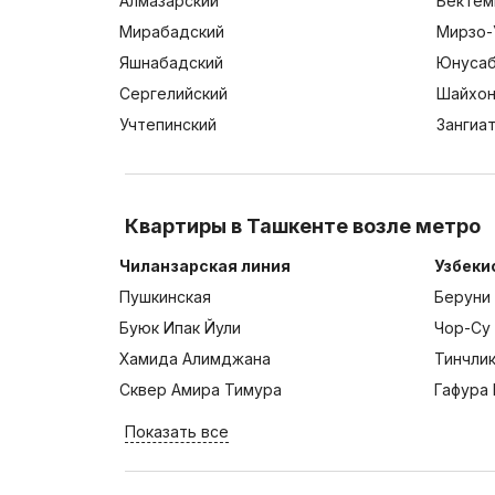
Алмазарский
Бектем
Мирабадский
Мирзо-
Яшнабадский
Юнусаб
Сергелийский
Шайхон
Учтепинский
Зангиа
Квартиры в Ташкенте возле метро
Чиланзарская линия
Узбеки
Пушкинская
Беруни
Буюк Ипак Йули
Чор-Су
Хамида Алимджана
Тинчли
Сквер Амира Тимура
Гафура 
Показать все