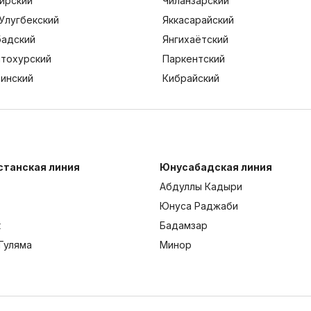
ирский
Чиланзарский
Улугбекский
Яккасарайский
адский
Янгихаётский
тохурский
Паркентский
тинский
Кибрайский
станская линия
Юнусабадская линия
Абдуллы Кадыри
Юнуса Раджаби
к
Бадамзар
Гуляма
Минор