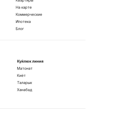
Квартиры
На карте
Коммерческие
Ипотека
Блог
Куйлюк линия
Матонат
Киёт
Таларык
Ханабад