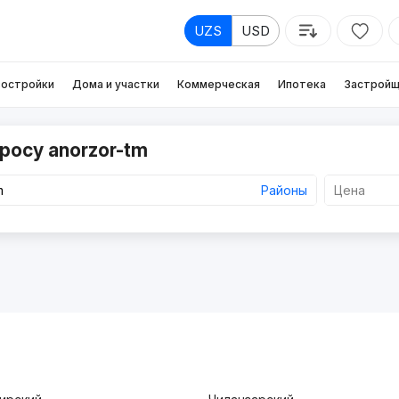
UZS
USD
остройки
Дома и участки
Коммерческая
Ипотека
Застройщ
росу anorzor-tm
Районы
Цена