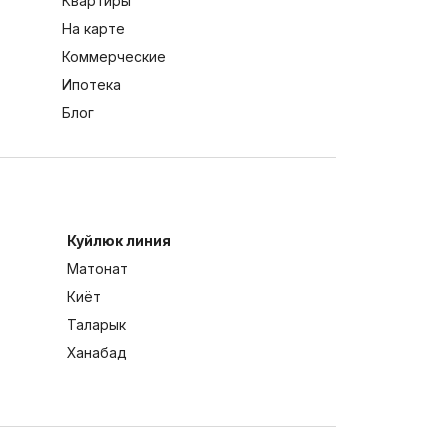
Квартиры
На карте
Коммерческие
Ипотека
Блог
Куйлюк линия
Матонат
Киёт
Таларык
Ханабад