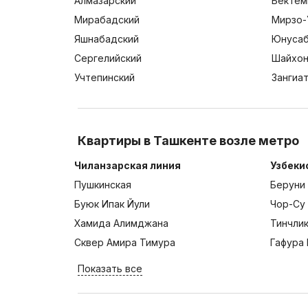
Алмазарский
Бектем
Мирабадский
Мирзо-
Яшнабадский
Юнусаб
Сергелийский
Шайхон
Учтепинский
Зангиа
Квартиры в Ташкенте возле метро
Чиланзарская линия
Узбеки
Пушкинская
Беруни
Буюк Ипак Йули
Чор-Су
Хамида Алимджана
Тинчли
Сквер Амира Тимура
Гафура 
Показать все