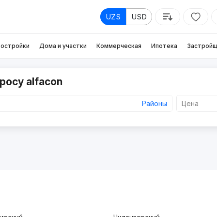
UZS
USD
остройки
Дома и участки
Коммерческая
Ипотека
Застройщ
росу alfacon
Районы
Цена