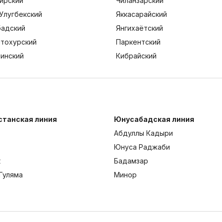
ирский
Чиланзарский
Улугбекский
Яккасарайский
адский
Янгихаётский
тохурский
Паркентский
тинский
Кибрайский
станская линия
Юнусабадская линия
Абдуллы Кадыри
Юнуса Раджаби
к
Бадамзар
Гуляма
Минор