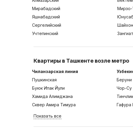
Алмазарский
Бектем
Мирабадский
Мирзо-
Яшнабадский
Юнусаб
Сергелийский
Шайхон
Учтепинский
Зангиа
Квартиры в Ташкенте возле метро
Чиланзарская линия
Узбеки
Пушкинская
Беруни
Буюк Ипак Йули
Чор-Су
Хамида Алимджана
Тинчли
Сквер Амира Тимура
Гафура 
Показать все