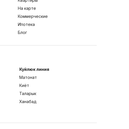
Квартиры
На карте
Коммерческие
Ипотека
Блог
Куйлюк линия
Матонат
Киёт
Таларык
Ханабад