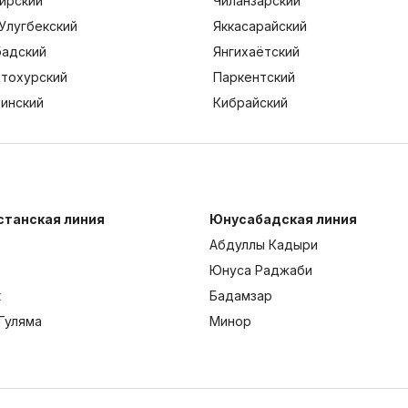
ирский
Чиланзарский
Улугбекский
Яккасарайский
адский
Янгихаётский
тохурский
Паркентский
тинский
Кибрайский
станская линия
Юнусабадская линия
Абдуллы Кадыри
Юнуса Раджаби
к
Бадамзар
Гуляма
Минор