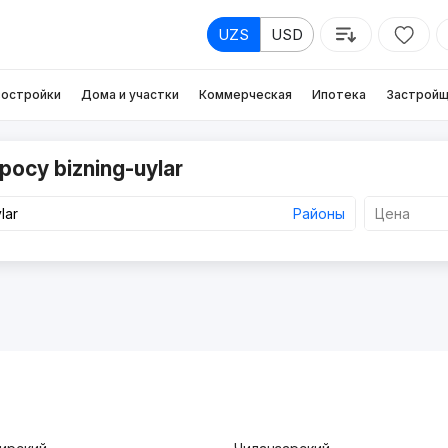
UZS
USD
остройки
Дома и участки
Коммерческая
Ипотека
Застройщ
осу bizning-uylar
Районы
Цена