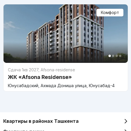
Комфорт
Сдача 1кв 2027
,
Afsona-residense
ЖК «Afsona Residense»
Юнусабадский, Ахмада Дониша улица, Юнусабад-4
Квартиры в районах Ташкента