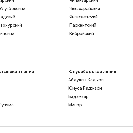
ирский
Чиланзарский
Улугбекский
Яккасарайский
адский
Янгихаётский
тохурский
Паркентский
тинский
Кибрайский
станская линия
Юнусабадская линия
Абдуллы Кадыри
Юнуса Раджаби
к
Бадамзар
Гуляма
Минор