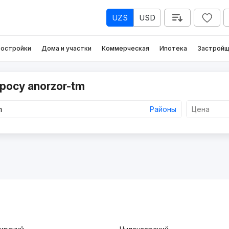
UZS
USD
остройки
Дома и участки
Коммерческая
Ипотека
Застройщ
росу anorzor-tm
Районы
Цена