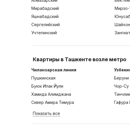
Алмазарский
Бектем
Мирабадский
Мирзо-
Яшнабадский
Юнусаб
Сергелийский
Шайхон
Учтепинский
Зангиа
Квартиры в Ташкенте возле метро
Чиланзарская линия
Узбеки
Пушкинская
Беруни
Буюк Ипак Йули
Чор-Су
Хамида Алимджана
Тинчли
Сквер Амира Тимура
Гафура 
Показать все