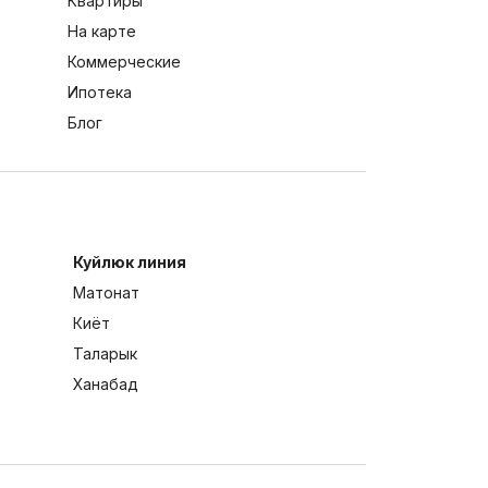
Квартиры
На карте
Коммерческие
Ипотека
Блог
Куйлюк линия
Матонат
Киёт
Таларык
Ханабад