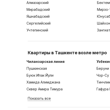
Алмазарский
Бектем
Мирабадский
Мирзо-
Яшнабадский
Юнусаб
Сергелийский
Шайхон
Учтепинский
Зангиа
Квартиры в Ташкенте возле метро
Чиланзарская линия
Узбеки
Пушкинская
Беруни
Буюк Ипак Йули
Чор-Су
Хамида Алимджана
Тинчли
Сквер Амира Тимура
Гафура 
Показать все