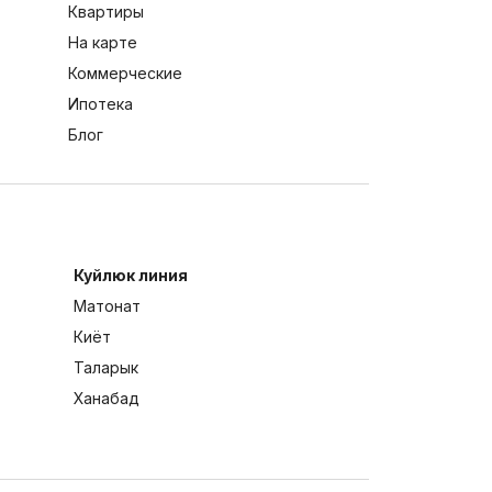
Квартиры
На карте
Коммерческие
Ипотека
Блог
Куйлюк линия
Матонат
Киёт
Таларык
Ханабад