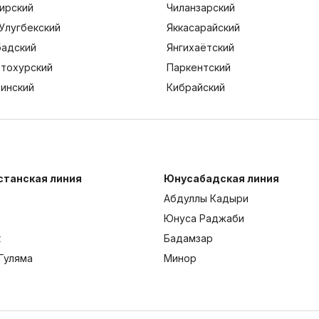
ирский
Чиланзарский
Улугбекский
Яккасарайский
адский
Янгихаётский
тохурский
Паркентский
тинский
Кибрайский
станская линия
Юнусабадская линия
Абдуллы Кадыри
Юнуса Раджаби
к
Бадамзар
Гуляма
Минор