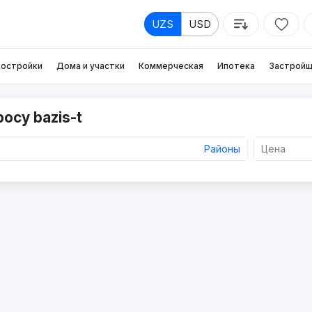
UZS
USD
остройки
Дома и участки
Коммерческая
Ипотека
Застройщ
осу bazis-t
Районы
Цена