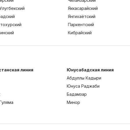
ирский
Чиланзарский
Улугбекский
Яккасарайский
адский
Янгихаётский
тохурский
Паркентский
тинский
Кибрайский
станская линия
Юнусабадская линия
Абдуллы Кадыри
Юнуса Раджаби
к
Бадамзар
Гуляма
Минор