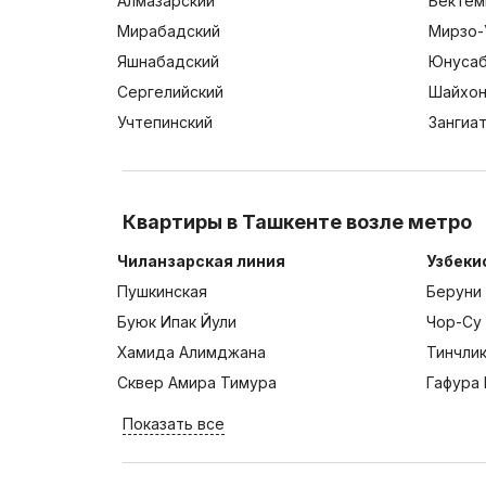
Алмазарский
Бектем
Мирабадский
Мирзо-
Яшнабадский
Юнусаб
Сергелийский
Шайхон
Учтепинский
Зангиа
Квартиры в Ташкенте возле метро
Чиланзарская линия
Узбеки
Пушкинская
Беруни
Буюк Ипак Йули
Чор-Су
Хамида Алимджана
Тинчли
Сквер Амира Тимура
Гафура 
Показать все