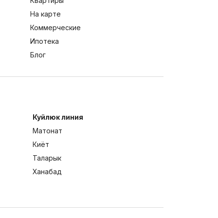
Квартиры
На карте
Коммерческие
Ипотека
Блог
Куйлюк линия
Матонат
Киёт
Таларык
Ханабад