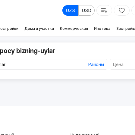
UZS
USD
остройки
Дома и участки
Коммерческая
Ипотека
Застройщ
осу bizning-uylar
Районы
Цена