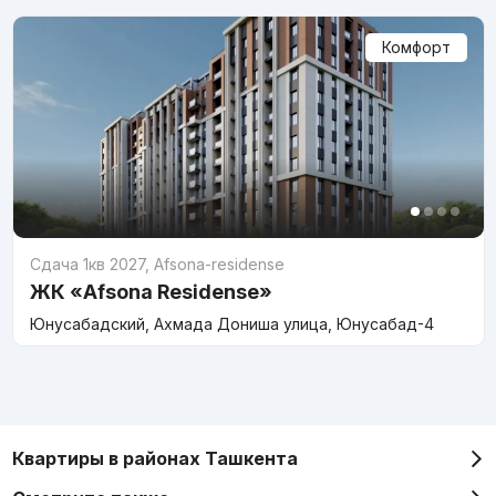
Комфорт
Сдача 1кв 2027
,
Afsona-residense
ЖК «Afsona Residense»
Юнусабадский, Ахмада Дониша улица, Юнусабад-4
Квартиры в районах Ташкента