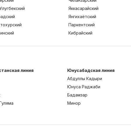
ирский
Чиланзарский
Улугбекский
Яккасарайский
адский
Янгихаётский
тохурский
Паркентский
тинский
Кибрайский
станская линия
Юнусабадская линия
Абдуллы Кадыри
Юнуса Раджаби
к
Бадамзар
Гуляма
Минор