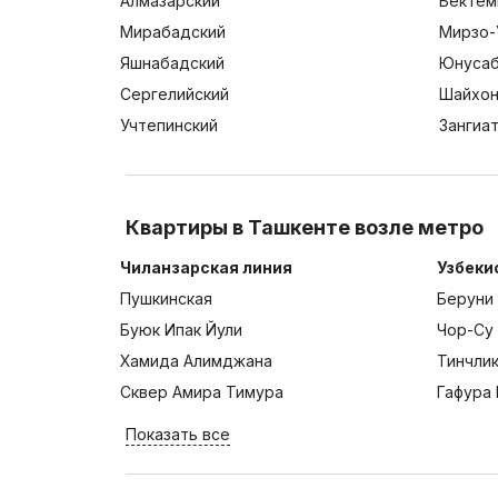
Алмазарский
Бектем
Мирабадский
Мирзо-
Яшнабадский
Юнусаб
Сергелийский
Шайхон
Учтепинский
Зангиа
Квартиры в Ташкенте возле метро
Чиланзарская линия
Узбеки
Пушкинская
Беруни
Буюк Ипак Йули
Чор-Су
Хамида Алимджана
Тинчли
Сквер Амира Тимура
Гафура 
Показать все