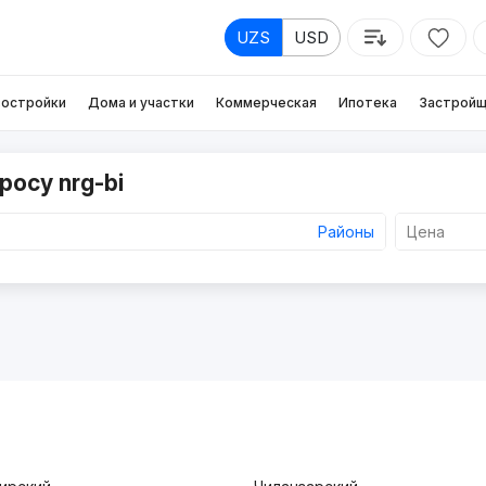
UZS
USD
остройки
Дома и участки
Коммерческая
Ипотека
Застройщ
росу nrg-bi
Районы
Цена