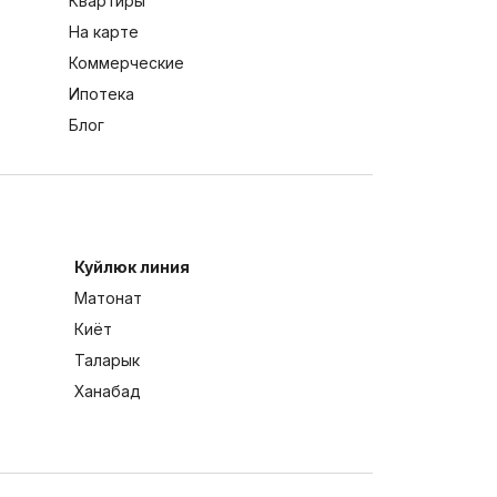
Квартиры
На карте
Коммерческие
Ипотека
Блог
Куйлюк линия
Матонат
Киёт
Таларык
Ханабад