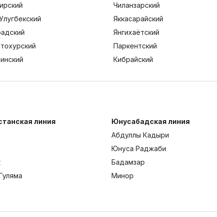
ирский
Чиланзарский
Улугбекский
Яккасарайский
адский
Янгихаётский
тохурский
Паркентский
тинский
Кибрайский
станская линия
Юнусабадская линия
Абдуллы Кадыри
Юнуса Раджаби
к
Бадамзар
Гуляма
Минор