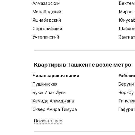
Алмазарский
Бектем
Мирабадский
Мирзо-
Яшнабадский
Юнусаб
Сергелийский
Шайхон
Учтепинский
Зангиа
Квартиры в Ташкенте возле метро
Чиланзарская линия
Узбеки
Пушкинская
Беруни
Буюк Ипак Йули
Чор-Су
Хамида Алимджана
Тинчли
Сквер Амира Тимура
Гафура 
Показать все