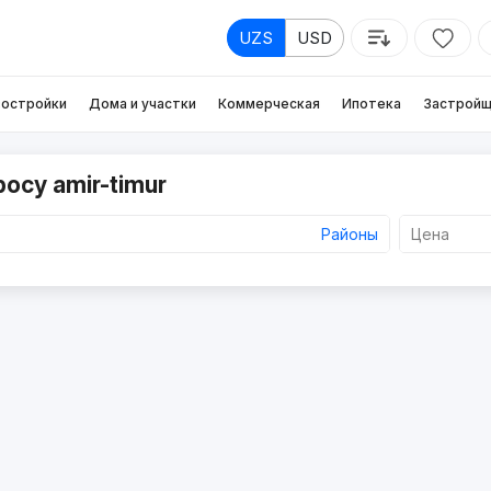
UZS
USD
остройки
Дома и участки
Коммерческая
Ипотека
Застройщ
осу amir-timur
Районы
Цена