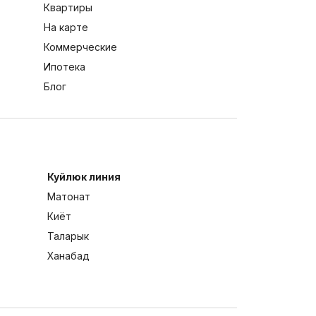
Квартиры
На карте
Коммерческие
Ипотека
Блог
Куйлюк линия
Матонат
Киёт
Таларык
Ханабад