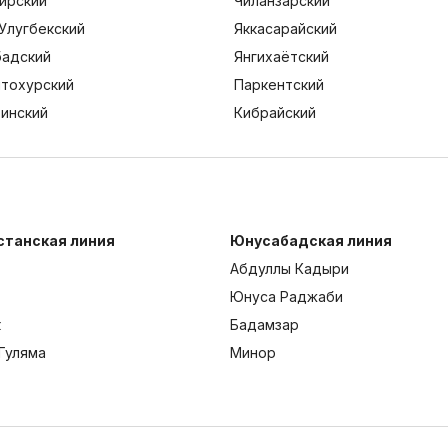
ирский
Чиланзарский
Улугбекский
Яккасарайский
адский
Янгихаётский
тохурский
Паркентский
тинский
Кибрайский
станская линия
Юнусабадская линия
Абдуллы Кадыри
Юнуса Раджаби
к
Бадамзар
Гуляма
Минор