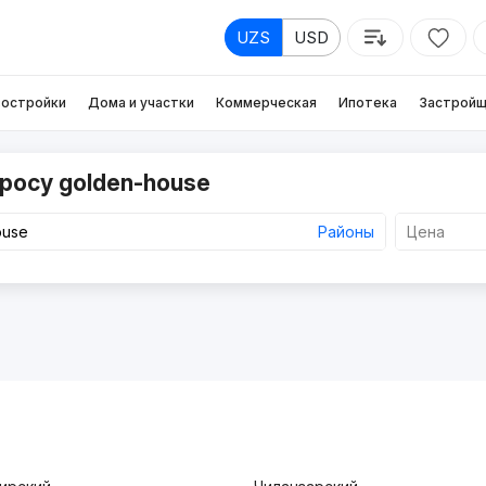
UZS
USD
остройки
Дома и участки
Коммерческая
Ипотека
Застройщ
росу golden-house
Районы
Цена