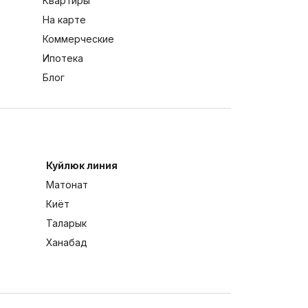
Квартиры
На карте
Коммерческие
Ипотека
Блог
Куйлюк линия
Матонат
Киёт
Таларык
Ханабад