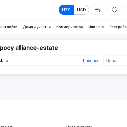
UZS
USD
остройки
Дома и участки
Коммерческая
Ипотека
Застройщ
осу alliance-estate
Районы
Цена