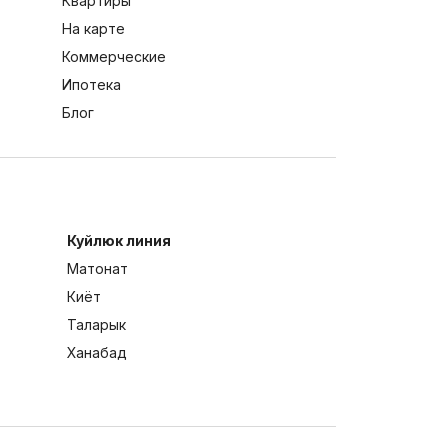
Квартиры
На карте
Коммерческие
Ипотека
Блог
Куйлюк линия
Матонат
Киёт
Таларык
Ханабад