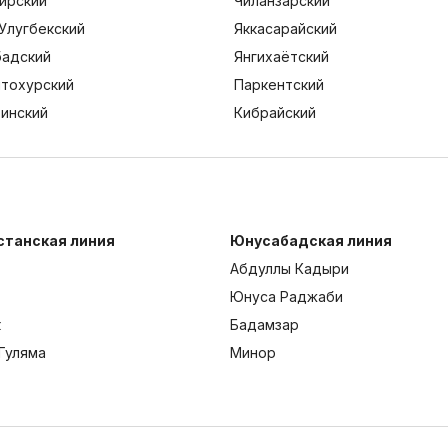
ирский
Чиланзарский
Улугбекский
Яккасарайский
адский
Янгихаётский
тохурский
Паркентский
тинский
Кибрайский
станская линия
Юнусабадская линия
Абдуллы Кадыри
Юнуса Раджаби
к
Бадамзар
Гуляма
Минор