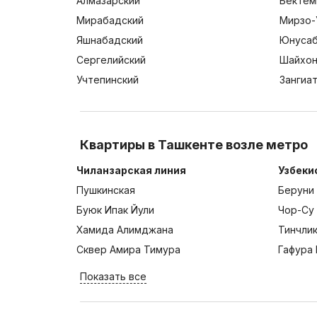
Алмазарский
Бектем
Мирабадский
Мирзо-
Яшнабадский
Юнусаб
Сергелийский
Шайхон
Учтепинский
Зангиа
Квартиры в Ташкенте возле метро
Чиланзарская линия
Узбеки
Пушкинская
Беруни
Буюк Ипак Йули
Чор-Су
Хамида Алимджана
Тинчли
Сквер Амира Тимура
Гафура 
Показать все