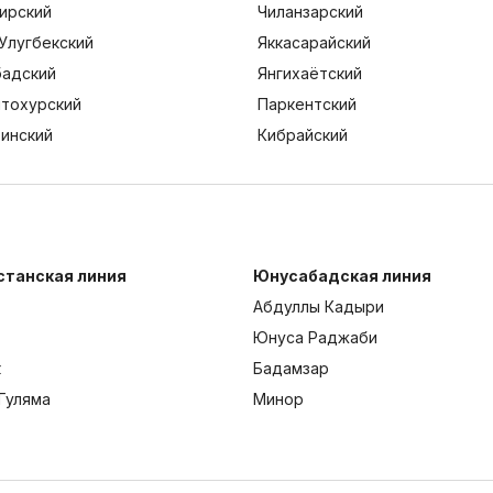
ирский
Чиланзарский
Улугбекский
Яккасарайский
адский
Янгихаётский
тохурский
Паркентский
тинский
Кибрайский
станская линия
Юнусабадская линия
Абдуллы Кадыри
Юнуса Раджаби
к
Бадамзар
Гуляма
Минор