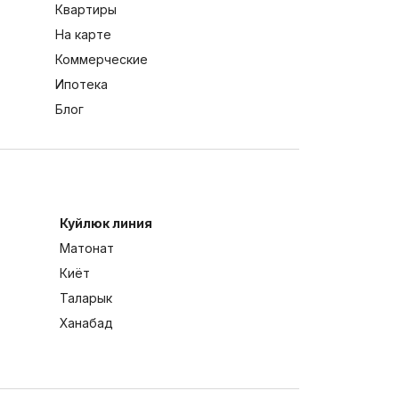
Квартиры
На карте
Коммерческие
Ипотека
Блог
Куйлюк линия
Матонат
Киёт
Таларык
Ханабад