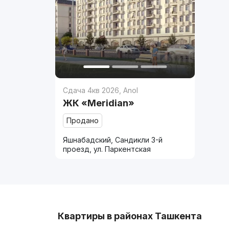
Сдача 4кв 2026
,
Anol
ЖК «Meridian»
Продано
Яшнабадский, Сандикли 3-й
проезд, ул. Паркентская
Квартиры в районах Ташкента