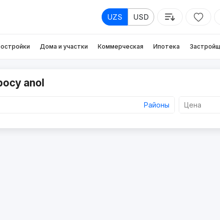
UZS
USD
остройки
Дома и участки
Коммерческая
Ипотека
Застройщ
росу anol
Районы
Цена