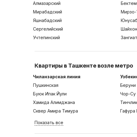
Алмазарский
Бектем
Мирабадский
Мирзо-
Яшнабадский
Юнусаб
Сергелийский
Шайхон
Учтепинский
Зангиа
Квартиры в Ташкенте возле метро
Чиланзарская линия
Узбеки
Пушкинская
Беруни
Буюк Ипак Йули
Чор-Су
Хамида Алимджана
Тинчли
Сквер Амира Тимура
Гафура 
Показать все