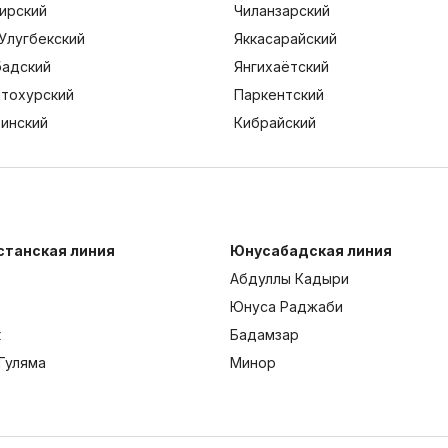
ирский
Чиланзарский
Улугбекский
Яккасарайский
адский
Янгихаётский
тохурский
Паркентский
тинский
Кибрайский
станская линия
Юнусабадская линия
Абдуллы Кадыри
Юнуса Раджаби
к
Бадамзар
Гуляма
Минор