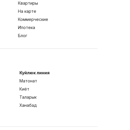
Квартиры
На карте
Коммерческие
Ипотека
Блог
Куйлюк линия
Матонат
Киёт
Таларык
Ханабад