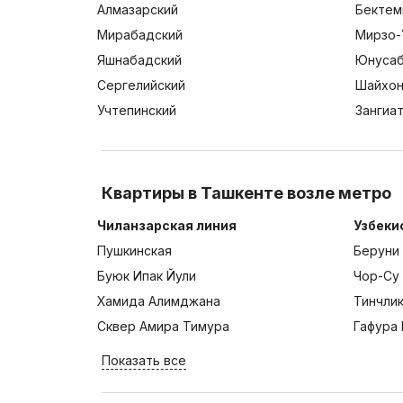
Алмазарский
Бектем
Мирабадский
Мирзо-
Яшнабадский
Юнусаб
Сергелийский
Шайхон
Учтепинский
Зангиа
Квартиры в Ташкенте возле метро
Чиланзарская линия
Узбеки
Пушкинская
Беруни
Буюк Ипак Йули
Чор-Су
Хамида Алимджана
Тинчли
Сквер Амира Тимура
Гафура 
Показать все