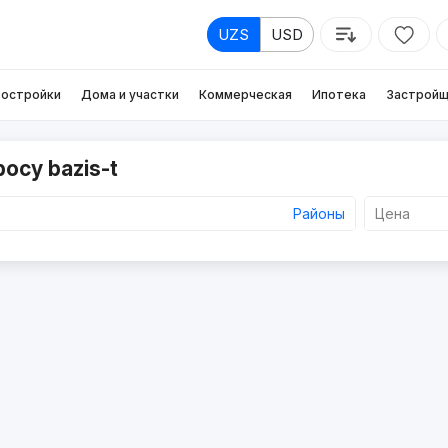
UZS
USD
остройки
Дома и участки
Коммерческая
Ипотека
Застройщ
осу bazis-t
Районы
Цена