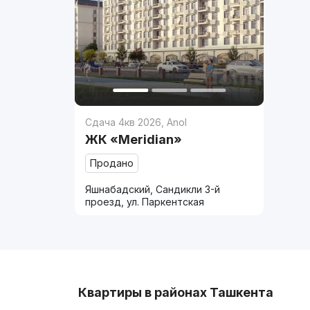
Сдача 4кв 2026
,
Anol
ЖК «Meridian»
Продано
Яшнабадский, Сандикли 3-й
проезд, ул. Паркентская
Квартиры в районах Ташкента