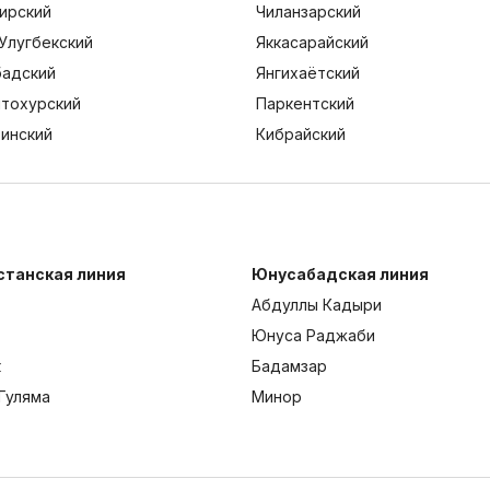
ирский
Чиланзарский
Улугбекский
Яккасарайский
адский
Янгихаётский
тохурский
Паркентский
тинский
Кибрайский
станская линия
Юнусабадская линия
Абдуллы Кадыри
Юнуса Раджаби
к
Бадамзар
Гуляма
Минор