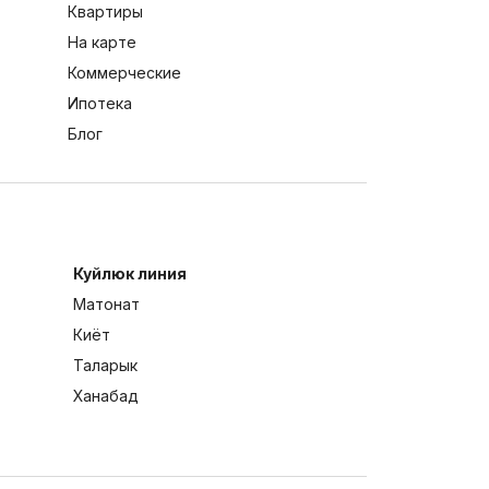
Квартиры
На карте
Коммерческие
Ипотека
Блог
Куйлюк линия
Матонат
Киёт
Таларык
Ханабад