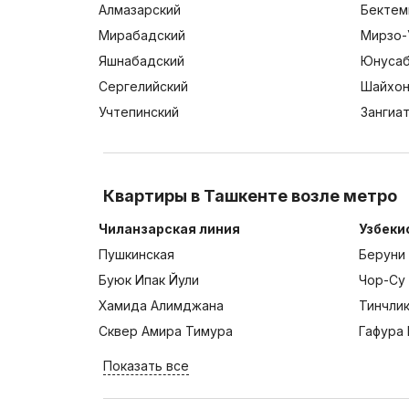
Алмазарский
Бектем
Мирабадский
Мирзо-
Яшнабадский
Юнусаб
Сергелийский
Шайхон
Учтепинский
Зангиа
Квартиры в Ташкенте возле метро
Чиланзарская линия
Узбеки
Пушкинская
Беруни
Буюк Ипак Йули
Чор-Су
Хамида Алимджана
Тинчли
Сквер Амира Тимура
Гафура 
Показать все