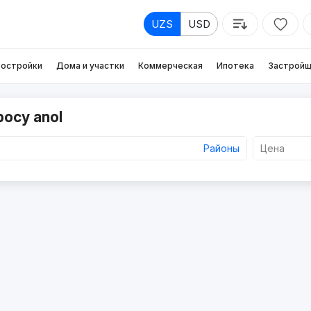
UZS
USD
остройки
Дома и участки
Коммерческая
Ипотека
Застройщ
росу anol
Районы
Цена