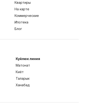
Квартиры
На карте
Коммерческие
Ипотека
Блог
Куйлюк линия
Матонат
Киёт
Таларык
Ханабад