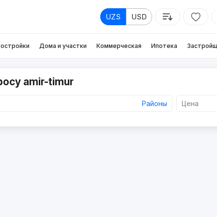
UZS
USD
остройки
Дома и участки
Коммерческая
Ипотека
Застройщ
осу amir-timur
Районы
Цена