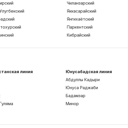
ирский
Чиланзарский
Улугбекский
Яккасарайский
адский
Янгихаётский
тохурский
Паркентский
тинский
Кибрайский
станская линия
Юнусабадская линия
Абдуллы Кадыри
Юнуса Раджаби
к
Бадамзар
Гуляма
Минор