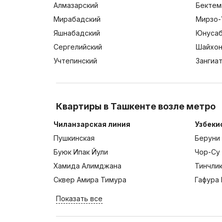
Алмазарский
Бектем
Мирабадский
Мирзо-
Яшнабадский
Юнусаб
Сергелийский
Шайхон
Учтепинский
Зангиа
Квартиры в Ташкенте возле метро
Чиланзарская линия
Узбеки
Пушкинская
Беруни
Буюк Ипак Йули
Чор-Су
Хамида Алимджана
Тинчли
Сквер Амира Тимура
Гафура 
Показать все