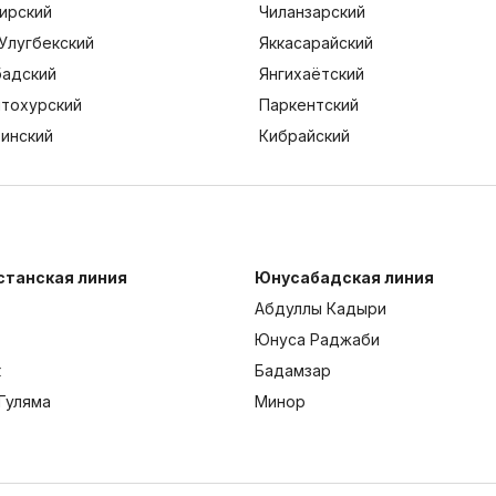
ирский
Чиланзарский
Улугбекский
Яккасарайский
адский
Янгихаётский
тохурский
Паркентский
тинский
Кибрайский
станская линия
Юнусабадская линия
Абдуллы Кадыри
Юнуса Раджаби
к
Бадамзар
Гуляма
Минор