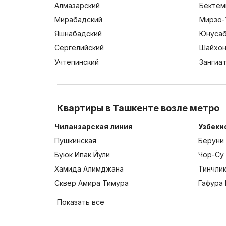
Алмазарский
Бектем
Мирабадский
Мирзо-
Яшнабадский
Юнусаб
Сергелийский
Шайхон
Учтепинский
Зангиа
Квартиры в Ташкенте возле метро
Чиланзарская линия
Узбеки
Пушкинская
Беруни
Буюк Ипак Йули
Чор-Су
Хамида Алимджана
Тинчли
Сквер Амира Тимура
Гафура 
Показать все