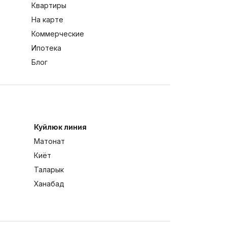
Квартиры
На карте
Коммерческие
Ипотека
Блог
Куйлюк линия
Матонат
Киёт
Таларык
Ханабад