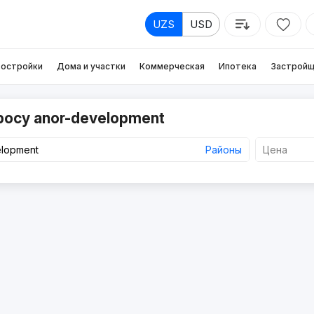
UZS
USD
остройки
Дома и участки
Коммерческая
Ипотека
Застройщ
росу anor-development
Районы
Цена