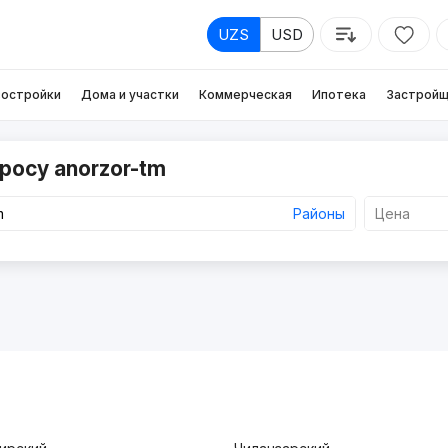
UZS
USD
остройки
Дома и участки
Коммерческая
Ипотека
Застройщ
росу anorzor-tm
Районы
Цена