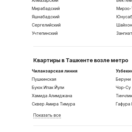
Алмазарский
Бектем
Мирабадский
Мирзо-
Яшнабадский
Юнусаб
Сергелийский
Шайхон
Учтепинский
Зангиа
Квартиры в Ташкенте возле метро
Чиланзарская линия
Узбеки
Пушкинская
Беруни
Буюк Ипак Йули
Чор-Су
Хамида Алимджана
Тинчли
Сквер Амира Тимура
Гафура 
Показать все