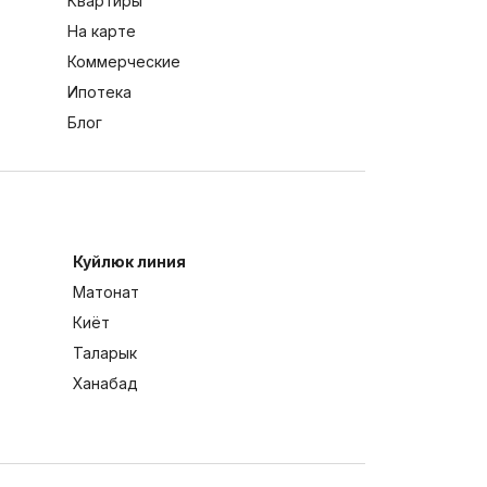
Квартиры
На карте
Коммерческие
Ипотека
Блог
Куйлюк линия
Матонат
Киёт
Таларык
Ханабад