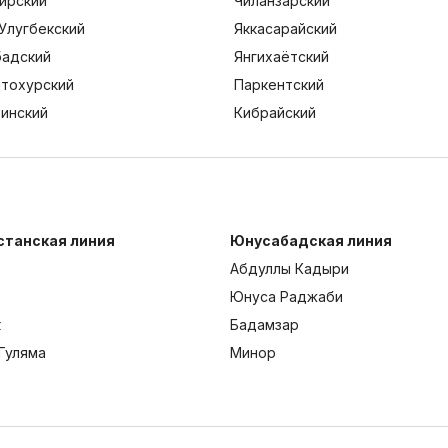
ирский
Чиланзарский
Улугбекский
Яккасарайский
адский
Янгихаётский
тохурский
Паркентский
тинский
Кибрайский
станская линия
Юнусабадская линия
Абдуллы Кадыри
Юнуса Раджаби
к
Бадамзар
Гуляма
Минор