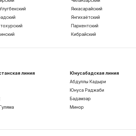
ирский
Чиланзарский
Улугбекский
Яккасарайский
адский
Янгихаётский
тохурский
Паркентский
тинский
Кибрайский
станская линия
Юнусабадская линия
Абдуллы Кадыри
Юнуса Раджаби
к
Бадамзар
Гуляма
Минор