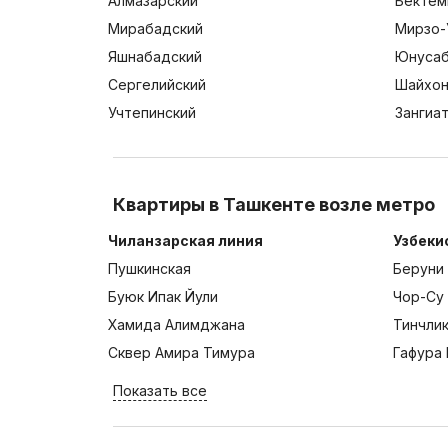
Алмазарский
Бектем
Мирабадский
Мирзо-
Яшнабадский
Юнусаб
Сергелийский
Шайхон
Учтепинский
Зангиа
Квартиры в Ташкенте возле метро
Чиланзарская линия
Узбеки
Пушкинская
Беруни
Буюк Ипак Йули
Чор-Су
Хамида Алимджана
Тинчли
Сквер Амира Тимура
Гафура 
Показать все