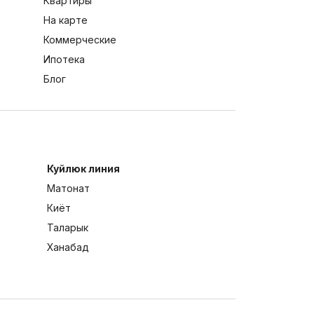
Квартиры
На карте
Коммерческие
Ипотека
Блог
Куйлюк линия
Матонат
Киёт
Таларык
Ханабад