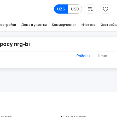
UZS
USD
остройки
Дома и участки
Коммерческая
Ипотека
Застройщ
росу nrg-bi
Районы
Цена