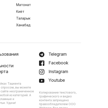
Матонат
Киёт
Таларык
Ханабад
ьзования
Telegram
Facebook
ьности
ерта
Instagram
Youtube
йках Ташкента
 спросом, вы можете
 сайте неограниченное
Копирование текстового,
юбой из категорий. А
графического и видео
кламные и
контента запрещено
ьи. Удачи!
правообладателем ООО
Webnow. Все права