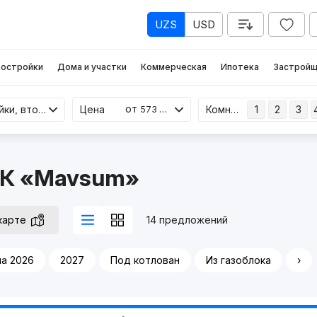
UZS
USD
остройки
Дома и участки
Коммерческая
Ипотека
Застройщ
от
Новостройки, вторичка
Цена
Комнаты
1
2
3
573 млн
ЖК «Mavsum»
карте
14 предложений
а 2026
2027
Под котлован
Из газоблока
›