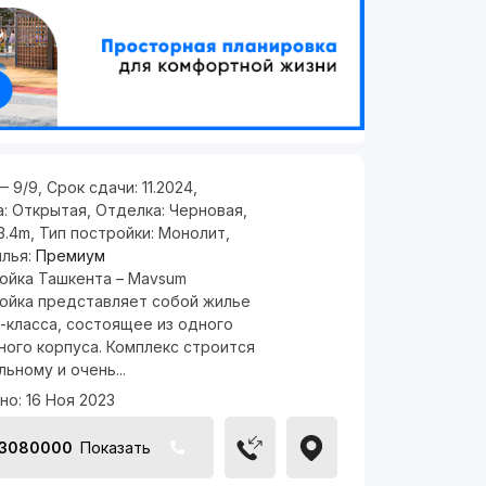
— 9/9
,
Срок сдачи:
11.2024
,
а:
Открытая
,
Отделка:
Черновая
,
3.4m
,
Тип постройки:
Монолит
,
илья:
Премиум
ойка Ташкента – Mavsum
ойка представляет собой жилье
-класса, состоящее из одного
ного корпуса. Комплекс строится
льному и очень...
но:
16 Ноя 2023
13080000
Показать