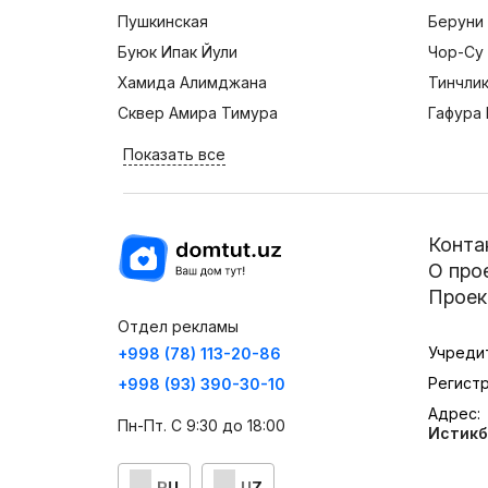
Пушкинская
Беруни
Буюк Ипак Йули
Чор-Су
Хамида Алимджана
Тинчли
Сквер Амира Тимура
Гафура 
Показать все
Конта
О про
Проек
Отдел рекламы
Учреди
+998 (78) 113-20-86
Регист
+998 (93) 390-30-10
Адрес:
Пн-Пт. С 9:30 до 18:00
Истикб
RU
UZ