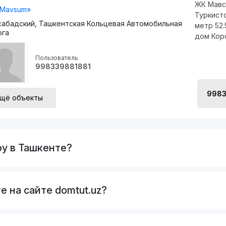
ЖК Мавс
Mavsum»
Туркист
абадский, Ташкентская Кольцевая Автомобильная
метр 52
ога
дом Кор
Пользователь
998339881881
998
щё объекты
ру в Ташкенте?
е на сайте domtut.uz?