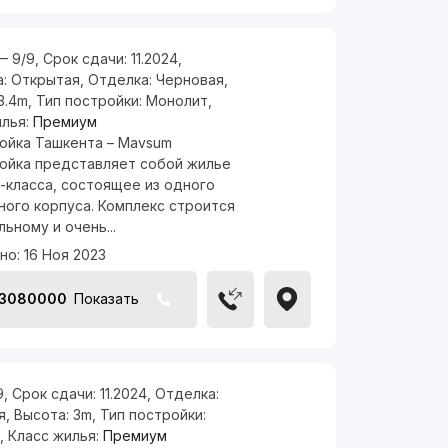
— 9/9
,
Срок сдачи:
11.2024
,
а:
Открытая
,
Отделка:
Черновая
,
3.4m
,
Тип постройки:
Монолит
,
илья:
Премиум
ойка Ташкента – Mavsum
ойка представляет собой жилье
-класса, состоящее из одного
ного корпуса. Комплекс строится
льному и очень...
но:
16 Ноя 2023
13080000
Показать
9
,
Срок сдачи:
11.2024
,
Отделка:
я
,
Высота:
3m
,
Тип постройки:
,
Класс жилья:
Премиум