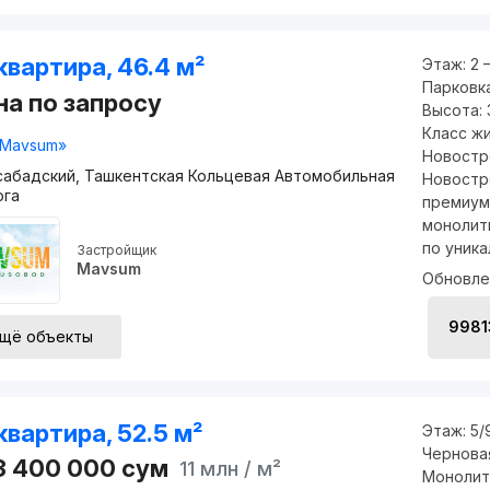
квартира, 46.4 м²
Этаж:
2 
Парковк
на по запросу
Высота:
Класс ж
Mavsum»
Новостр
абадский, Ташкентская Кольцевая Автомобильная
Новостр
ога
премиум
монолит
по уника
Застройщик
Mavsum
Обновле
998
щё объекты
квартира, 52.5 м²
Этаж:
5/
Чернова
3 400 000
сум
11 млн
/ м²
Монолит