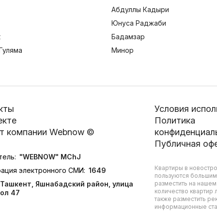
Абдуллы Кадыри
Юнуса Раджаби
к
Бадамзар
Гуляма
Минор
кты
Условия испол
екте
Политика
т компании Webnow ©
конфиденциал
Публичная оф
тель:
"WEBNOW" MChJ
Квартиры в новостро
рация электронного СМИ:
1649
пользуются большим
Ташкент, Яшнабадский район, улица
разместить на нашем
количество квартир л
ол 47
также разместить ре
информационные стат