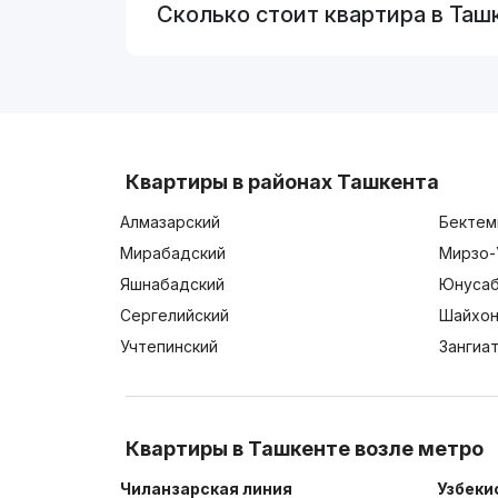
Сколько стоит квартира в Таш
Квартиры в районах Ташкента
Алмазарский
Бектем
Мирабадский
Мирзо-
Яшнабадский
Юнусаб
Сергелийский
Шайхон
Учтепинский
Зангиа
Квартиры в Ташкенте возле метро
Чиланзарская линия
Узбеки