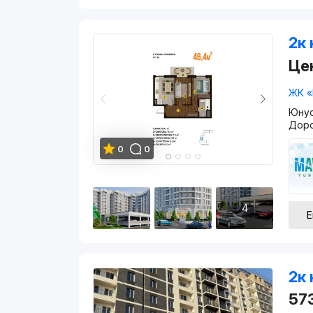
2к 
Це
ЖК «
Юнус
Дор
0
0
4
Е
2к 
57