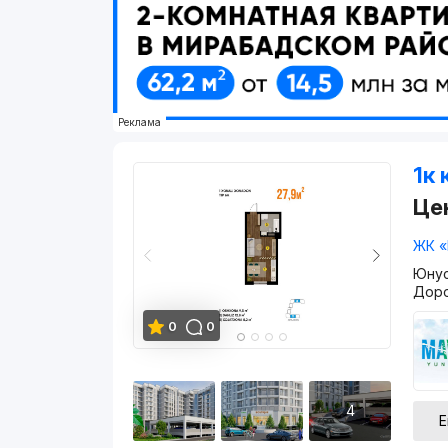
Реклама
1к 
Це
ЖК «
Юнус
Дор
0
0
4
Е