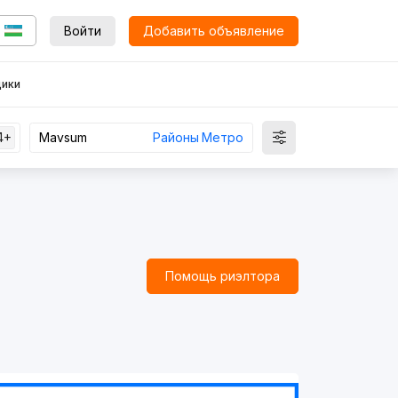
Войти
Добавить объявление
ики
4+
Районы
Метро
Помощь риэлтора