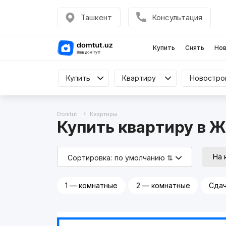
Ташкент
Консультация
Купить
Снять
Нов
Купить
Купить
Квартиру
Квартиру
Все
Domtut
Квартиры
Купить квартиру в 
На 
Сортировка:
по умолчанию ⇅
1 — комнатные
2 — комнатные
Сдач