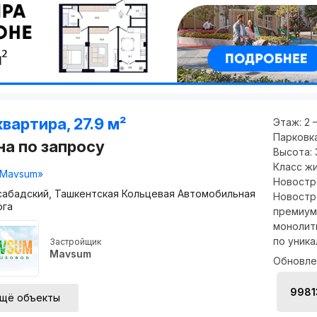
квартира, 27.9 м²
Этаж:
2 
Парковк
на по запросу
Высота:
Класс ж
Mavsum»
Новостр
абадский, Ташкентская Кольцевая Автомобильная
Новостр
ога
премиум
монолит
по уника
Застройщик
Mavsum
Обновле
998
щё объекты