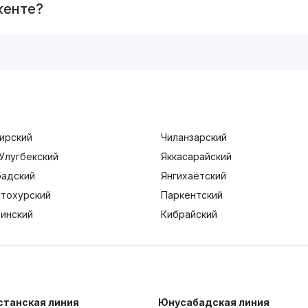
кенте?
ирский
Чиланзарский
Улугбекский
Яккасарайский
адский
Янгихаётский
тохурский
Паркентский
тинский
Кибрайский
станская линия
Юнусабадская линия