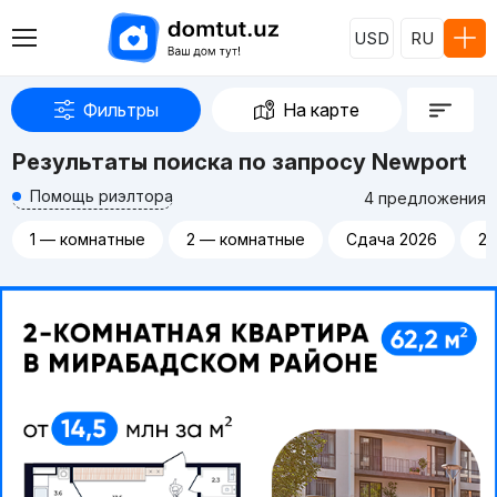
USD
RU
Фильтры
На карте
Результаты поиска по запросу Newport
Помощь риэлтора
4 предложения
1 — комнатные
2 — комнатные
Сдача 2026
20