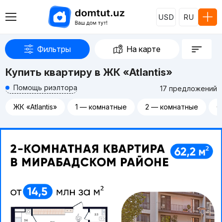
USD
RU
Фильтры
На карте
Купить квартиру в ЖК «Atlantis»
Помощь риэлтора
17 предложений
ЖК «Atlantis»
1 — комнатные
2 — комнатные
С