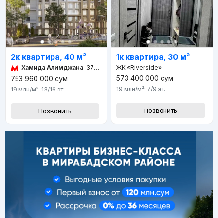
2к квартира, 40 м²
1к квартира, 30 м²
Хамида Алимджана
373 м 5 мин
ЖК «Riverside»
573 400 000
сум
753 960 000
сум
19 млн
/м²
7/9
эт.
19 млн
/м²
13/16
эт.
Позвонить
Позвонить