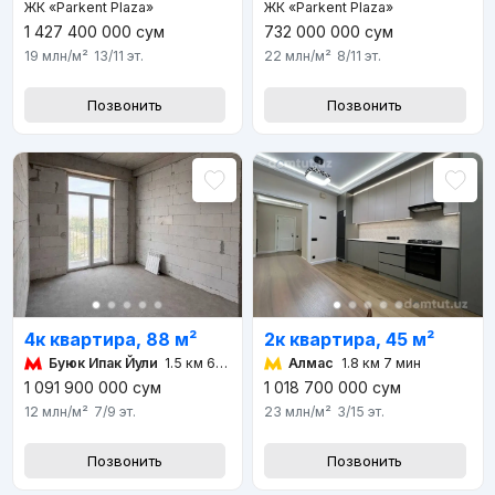
ЖК «Parkent Plaza»
ЖК «Parkent Plaza»
1 427 400 000
сум
732 000 000
сум
19 млн
/м²
13/11
эт.
22 млн
/м²
8/11
эт.
Позвонить
Позвонить
4к квартира, 88 м²
2к квартира, 45 м²
Буюк Ипак Йули
1.5 км 6 мин
Алмас
1.8 км 7 мин
1 091 900 000
сум
1 018 700 000
сум
12 млн
/м²
7/9
эт.
23 млн
/м²
3/15
эт.
Позвонить
Позвонить