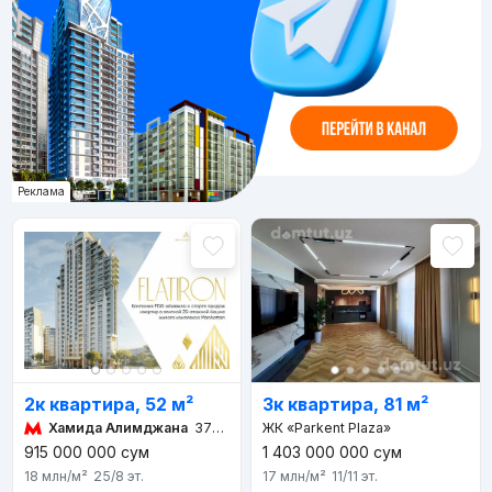
Реклама
2к квартира, 52 м²
3к квартира, 81 м²
Хамида Алимджана
373 м 5 мин
ЖК «Parkent Plaza»
1 403 000 000
сум
915 000 000
сум
17 млн
/м²
11/11
эт.
18 млн
/м²
25/8
эт.