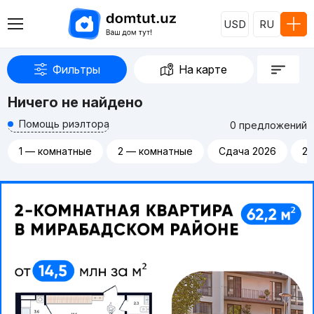
USD
RU
Фильтры
На карте
Ничего не найдено
Помощь риэлтора
0 предложений
1 — комнатные
2 — комнатные
Сдача 2026
20