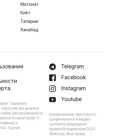
Матонат
Киёт
Таларык
Ханабад
ьзования
Telegram
Facebook
ьности
ерта
Instagram
Youtube
йках Ташкента
 спросом, вы можете
 сайте неограниченное
Копирование текстового,
юбой из категорий. А
графического и видео
кламные и
контента запрещено
ьи. Удачи!
правообладателем ООО
Webnow. Все права