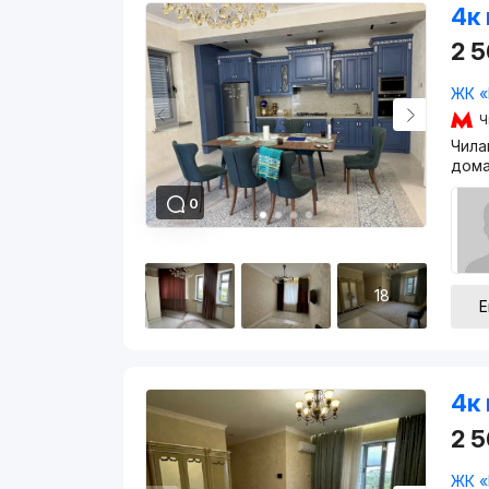
4к 
2 5
ЖК «
Ч
Чила
дома
0
18
Е
4к 
2 
ЖК «