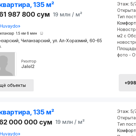
квартира, 135 м²
Этаж:
5/
Открыта
61 987 800
сум
19 млн
/ м²
Тип пос
Комфорт
Huvaydo»
Новостро
иланзар
1.5 км 6 мин
м2 с Об
нзарский, Чиланзарский, ул. Ал-Хоразмий, 60-65
новостро
.
Площадь 
фото - О
Риэлтор
Jalol2
+998 
щё объекты
квартира, 135 м²
Этаж:
5/
Открыта
562 000 000
сум
19 млн
/ м²
Тип пос
Комфорт
Huvaydo»