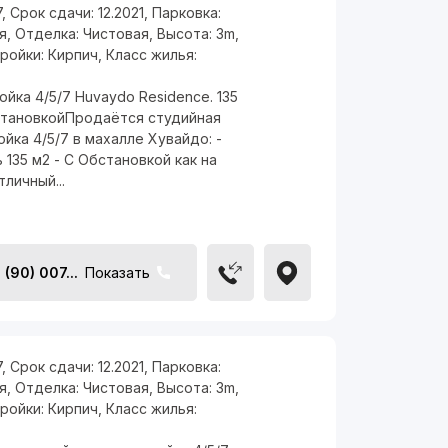
7
,
Срок сдачи:
12.2021
,
Парковка:
я
,
Отделка:
Чистовая
,
Высота:
3m
,
тройки:
Кирпич
,
Класс жилья:
йка 4/5/7 Huvaydo Residence. 135
становкойПродаётся студийная
йка 4/5/7 в махалле Хувайдо: -
135 м2 - С Обстановкой как на
тличный...
(90) 007...
Показать
7
,
Срок сдачи:
12.2021
,
Парковка:
я
,
Отделка:
Чистовая
,
Высота:
3m
,
тройки:
Кирпич
,
Класс жилья: