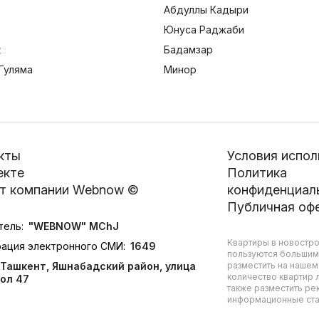
Абдуллы Кадыри
Юнуса Раджаби
к
Бадамзар
Гуляма
Минор
кты
Условия испол
екте
Политика
т компании Webnow ©
конфиденциал
Публичная оф
тель:
"WEBNOW" MChJ
Квартиры в новостро
рация электронного СМИ:
1649
пользуются большим
Ташкент, Яшнабадский район, улица
разместить на нашем
количество квартир л
ол 47
также разместить ре
информационные стат