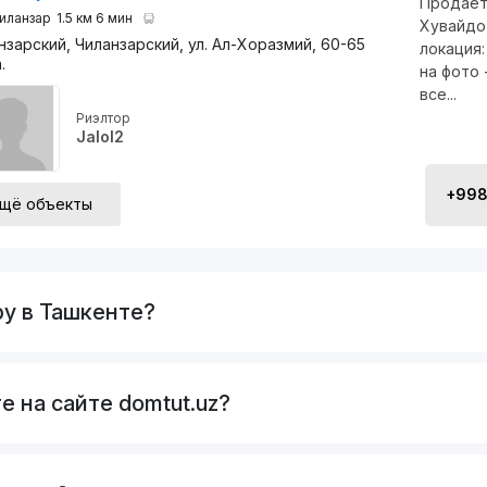
Продаёт
иланзар
1.5 км 6 мин
Хувайдо 
нзарский, Чиланзарский, ул. Ал-Хоразмий, 60-65
локация:
.
на фото 
все...
Риэлтор
Jalol2
+998 
щё объекты
ру в Ташкенте?
е на сайте domtut.uz?