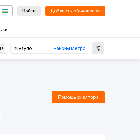
Войти
Добавить объявление
ики
4+
Районы
Метро
Помощь риэлтора