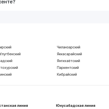
кенте?
ирский
Чиланзарский
Улугбекский
Яккасарайский
адский
Янгихаётский
тохурский
Паркентский
тинский
Кибрайский
станская линия
Юнусабадская линия