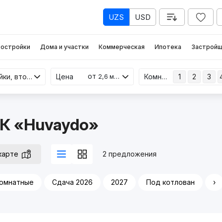
UZS
USD
остройки
Дома и участки
Коммерческая
Ипотека
Застройщ
от
Новостройки, вторичка
Цена
Комнаты
1
2
3
2,6 млрд
ЖК «Huvaydo»
карте
2 предложения
комнатные
Сдача 2026
2027
Под котлован
›