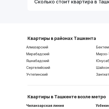
Сколько стоит квартира в Таш
Квартиры в районах Ташкента
Алмазарский
Бектем
Мирабадский
Мирзо-
Яшнабадский
Юнусаб
Сергелийский
Шайхон
Учтепинский
Зангиа
Квартиры в Ташкенте возле метро
Чиланзарская линия
Узбеки