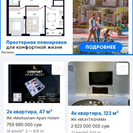
Реклама
2к квартира, 47 м²
4к квартира, 123 м²
ЖК «Muhtasham Apart-Hotel»
ЖК «MUHTASHAM»
759 990 000
сум
2 623 000 000
сум
16 млн
/м²
3 — 8/9
эт.
21 млн
/м²
9/11
эт.