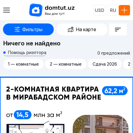
USD
RU
Фильтры
На карте
Ничего не найдено
Помощь риэлтора
0 предложений
1 — комнатные
2 — комнатные
Сдача 2026
20